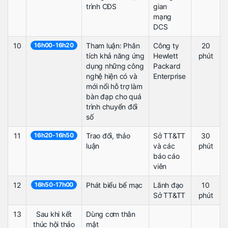
trình CĐS
gian
mạng
DCS
10
16h00-16h20
Tham luận: Phân
Công ty
20
tích khả năng ứng
Hewlett
phút
dụng những công
Packard
nghệ hiện có và
Enterprise
mới nổi hỗ trợ làm
bàn đạp cho quá
trình chuyển đổi
số
11
16h20-16h50
Trao đổi, thảo
Sở TT&TT
30
luận
và các
phút
báo cáo
viên
12
16h50-17h00
Phát biểu bế mạc
Lãnh đạo
10
Sở TT&TT
phút
13
Sau khi kết
Dùng cơm thân
thúc hội thảo
mật