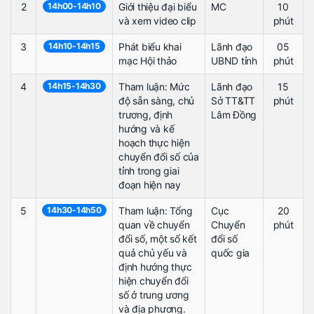
2
14h00-14h10
Giới thiệu đại biểu
MC
10
và xem video clip
phút
3
14h10-14h15
Phát biểu khai
Lãnh đạo
05
mạc Hội thảo
UBND tỉnh
phút
4
14h15-14h30
Tham luận: Mức
Lãnh đạo
15
độ sẵn sàng, chủ
Sở TT&TT
phút
trương, định
Lâm Đồng
hướng và kế
hoạch thực hiện
chuyển đổi số của
tỉnh trong giai
đoạn hiện nay
5
14h30-14h50
Tham luận: Tổng
Cục
20
quan về chuyển
Chuyển
phút
đổi số, một số kết
đổi số
quả chủ yếu và
quốc gia
định hướng thực
hiện chuyển đổi
số ở trung ương
và địa phương.