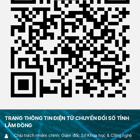
TRANG THÔNG TIN ĐIỆN TỬ CHUYỂN ĐỔI SỐ TỈNH
LÂM ĐỒNG
Chịu trách nhiệm chính: Giám đốc Sở Khoa học & Công nghệ