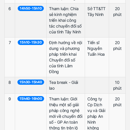
6
14h50-15h10
Tham luận: Chia
Sở TT&TT
20
sẻ kinh nghiệm
Tây Ninh
phút
triển khai công
tác chuyển đổi số
của tỉnh Tây Ninh
7
15h10-15h30
Định hướng về nội
Tiến sĩ
20
dung và phương
Nguyễn
phút
pháp triển khai
Tuấn Hoa
Chuyển đổi số
của tỉnh Lâm
Đồng
8
15h30-15h40
Tea break - Giải
10
lao
phút
9
15h40-16h00
Tham luận: Giới
Công ty
20
thiệu một số giải
Cp Dịch
phút
pháp công nghệ
vụ và Giải
mới về chuyển đổi
pháp An
số - GP An toàn
Ninh
thông tin trên lộ
không