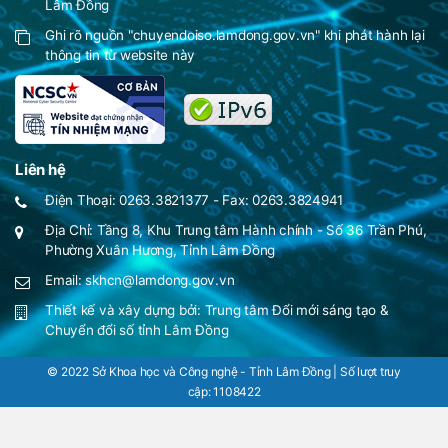
Lâm Đồng
Ghi rõ nguồn "chuyendoiso.lamdong.gov.vn" khi phát hành lại
thông tin từ website này
Liên hệ
Điện Thoại: 0263.3821377 - Fax: 0263.3824941
Địa Chỉ: Tầng 8, Khu Trung tâm Hành chính - Số 36 Trần Phú,
Phường Xuân Hương, Tỉnh Lâm Đồng
Email: skhcn@lamdong.gov.vn
Thiết kế và xây dựng bởi:
Trung tâm Đổi mới sáng tạo &
Chuyển đổi số tỉnh Lâm Đồng
© 2022 Sở Khoa học và Công nghệ - Tỉnh Lâm Đồng | Số lượt truy
cập:
1108422