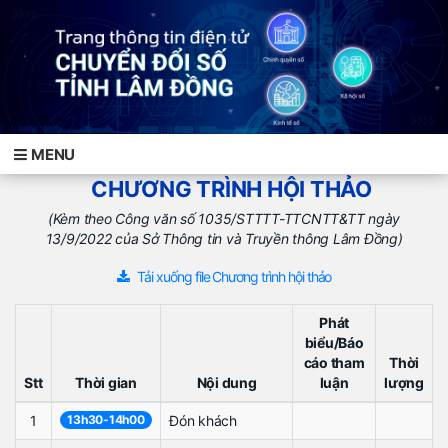
MENU
CHƯƠNG TRÌNH HỘI THẢO
(Kèm theo Công văn số 1035/STTTT-TTCNTT&TT ngày
13/9/2022 của Sở Thông tin và Truyền thông Lâm Đồng)
Tải xuống file Chương trình hội thảo
Phát
biểu/Báo
cáo tham
Thời
Stt
Thời gian
Nội dung
luận
lượng
1
13h30-14h00
Đón khách