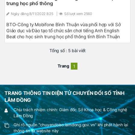
trung học phổ thông
Ngày đăng
8/11/2022 8:25
|
Số lượt xem
2560
BTO-Công ty Mobifone Bình Thuận vừa phối hợp với Sở
Giáo dục và Đào tạo tổ chức sân chơi tiếng Anh English
Beat cho học sinh trung học phổ thông tỉnh Bình Thuận
Tổng số : 5 bài viết
Trang
1
TRANG THÔNG TIN ĐIỆN TỬ CHUYỂN ĐỔI SỐ TỈNH
LÂM ĐỒNG
Chịu trách nhiệm chính: Giám đốc Sở Khoa học & Công nghệ
Lâm Đồng
Ghi rõ nguồn "chuyendoiso.lamdong.gov.vn" khi phát hành lại
thông tin từ website này