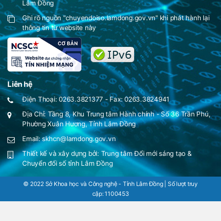
Lâm Đồng
Ghi rõ nguồn "chuyendoiso.lamdong.gov.vn" khi phát hành lại
thông tin từ website này
Liên hệ
Điện Thoại: 0263.3821377 - Fax: 0263.3824941
Địa Chỉ: Tầng 8, Khu Trung tâm Hành chính - Số 36 Trần Phú,
Phường Xuân Hương, Tỉnh Lâm Đồng
Email: skhcn@lamdong.gov.vn
Thiết kế và xây dựng bởi:
Trung tâm Đổi mới sáng tạo &
Chuyển đổi số tỉnh Lâm Đồng
© 2022 Sở Khoa học và Công nghệ - Tỉnh Lâm Đồng | Số lượt truy
cập:
1100453