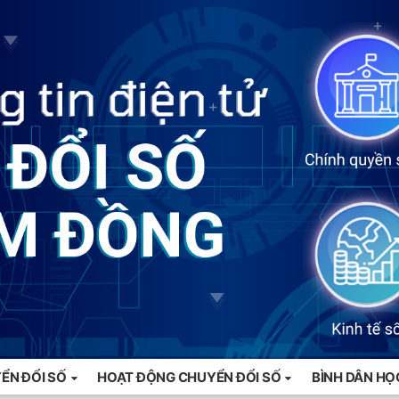
ỂN ĐỔI SỐ
HOẠT ĐỘNG CHUYỂN ĐỔI SỐ
BÌNH DÂN HỌ