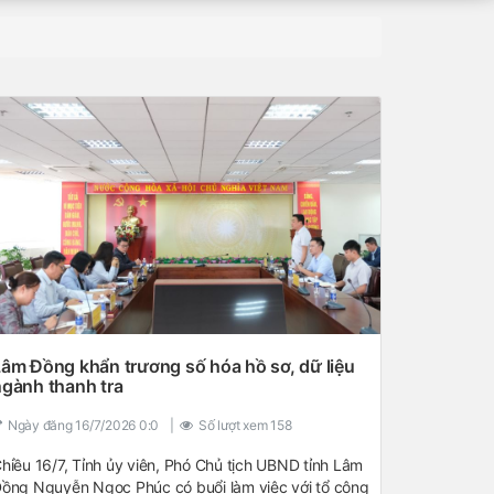
âm Đồng khẩn trương số hóa hồ sơ, dữ liệu
gành thanh tra
Ngày đăng
16/7/2026 0:0
|
Số lượt xem
158
hiều 16/7, Tỉnh ủy viên, Phó Chủ tịch UBND tỉnh Lâm
ồng Nguyễn Ngọc Phúc có buổi làm việc với tổ công