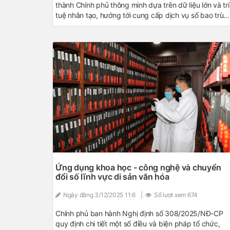
thành Chính phủ thông minh dựa trên dữ liệu lớn và trí
tuệ nhân tạo, hướng tới cung cấp dịch vụ số bao trùm
cá thể hóa và nâng cao hiệu quả quản trị quốc gia.
Ứng dụng khoa học - công nghệ và chuyển
đổi số lĩnh vực di sản văn hóa
Ngày đăng
3/12/2025 11:6
|
Số lượt xem
674
Chính phủ ban hành Nghị định số 308/2025/NĐ-CP
quy định chi tiết một số điều và biện pháp tổ chức,