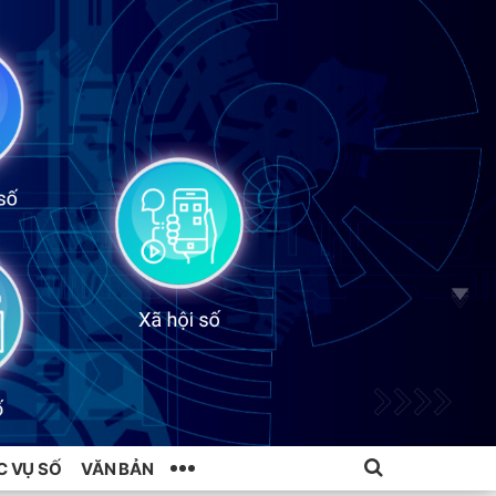
C VỤ SỐ
VĂN BẢN