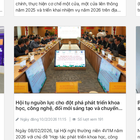
chính, thực hiện cơ chế một cửa, một cửa liên thông
(
ã
năm 2025 và triển khai nhiệm vụ năm 2026 trên địa
t
bàn tỉnh. TUV, Phó Chủ tịch UBND tỉnh Nguyễn Ngọc
l
Phúc dự và phát biểu tại Hội nghị.
t
m
v
u
Hội tụ nguồn lực cho đột phá phát triển khoa
P
h
học, công nghệ, đổi mới sáng tạo và chuyển
s
đổi số
Ngày đăng
10/2/2026 11:15
|
Số lượt xem
191
Ngày 08/02/2026, tại Hội nghị thường niên 4V1M năm
N
2026 với chủ đề “Hợp tác phát triển khoa học, công
n