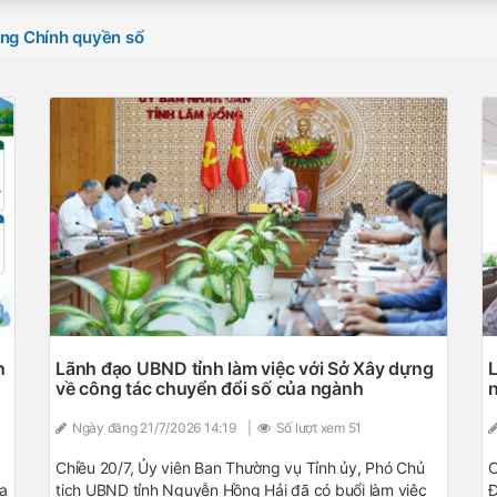
ng Chính quyền số
n
Lãnh đạo UBND tỉnh làm việc với Sở Xây dựng
L
về công tác chuyển đổi số của ngành
n
ố
Ngày đăng
21/7/2026 14:19
|
Số lượt xem
51
Chiều 20/7, Ủy viên Ban Thường vụ Tỉnh ủy, Phó Chủ
C
oa
tịch UBND tỉnh Nguyễn Hồng Hải đã có buổi làm việc
Đ