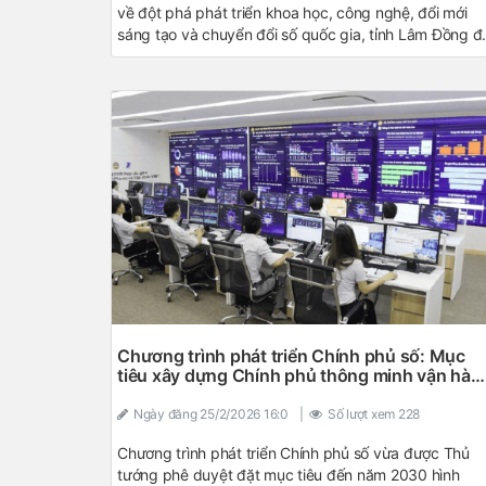
về đột phá phát triển khoa học, công nghệ, đổi mới
sáng tạo và chuyển đổi số quốc gia, tỉnh Lâm Đồng đ
chủ động cụ thể hóa các chủ trương của Trung ương
bằng nhiều chương trình, kế hoạch và giải pháp phù
hợp với điều kiện thực tiễn của địa phương. Sau 18
tháng triển khai, nhiều kết quả bước đầu đã được ghi
nhận, góp phần tạo nền tảng quan trọng cho mục tiê
phát triển nhanh và bền vững của tỉnh trong giai đoạn
mới.
Chương trình phát triển Chính phủ số: Mục
tiêu xây dựng Chính phủ thông minh vận hàn
bằng dữ liệu và AI
Ngày đăng
25/2/2026 16:0
|
Số lượt xem
228
Chương trình phát triển Chính phủ số vừa được Thủ
tướng phê duyệt đặt mục tiêu đến năm 2030 hình