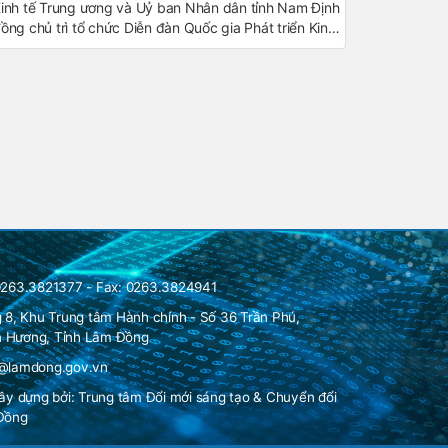
inh tế Trung ương và Uỷ ban Nhân dân tỉnh Nam Định
ồng chủ trì tổ chức Diễn đàn Quốc gia Phát triển Kinh
ế số và Xã hội số lần thứ I với chủ đề “Mang nền tảng
ố đến hộ gia đình”.
0263.3821377 - Fax: 0263.3824941
g 8, Khu Trung tâm Hành chính - Số 36 Trần Phú,
 Hương, Tỉnh Lâm Đồng
n@lamdong.gov.vn
xây dựng bởi:
Trung tâm Đổi mới sáng tạo & Chuyển đổi
 Đồng