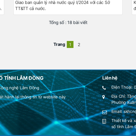
Giao ban quản lý nhà nước quý I/2024 với các Sở
K
.
TT&TT cả nước.
đ
t
s
Tổng số : 18 bài viết
Trang
1
2
Ố TỈNH LÂM ĐỒNG
Liên hệ
Điện Thoại: 
 Công nghệ Lâm Đồng
Địa Chỉ: Tần
t hành lại thông tin từ website này
Phường Xuân
Email: skhc
Thiết kế và 
số tỉnh Lâm