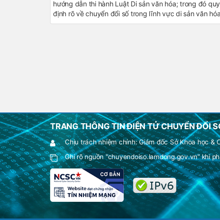
hướng dẫn thi hành Luật Di sản văn hóa; trong đó quy
định rõ về chuyển đổi số trong lĩnh vực di sản văn hóa
TRANG THÔNG TIN ĐIỆN TỬ CHUYỂN ĐỔI S
Chịu trách nhiệm chính: Giám đốc Sở Khoa học &
Ghi rõ nguồn "chuyendoiso.lamdong.gov.vn" khi phá