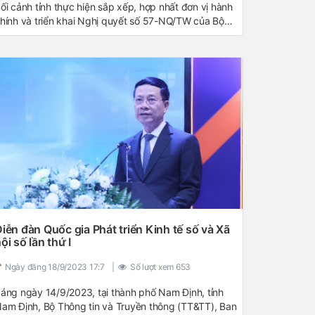
ối cảnh tỉnh thực hiện sắp xếp, hợp nhất đơn vị hành
hính và triển khai Nghị quyết số 57-NQ/TW của Bộ
hính trị về đột phá phát triển khoa học, công nghệ,
ổi mới sáng tạo và chuyển đổi số quốc gia. Với vai trò
òng cốt, Sở Khoa học và Công nghệ Lâm Đồng đã
hủ động tham mưu, tổ chức triển khai đồng bộ nhiều
hiệm vụ trọng tâm, tạo nền tảng thúc đẩy tăng
rưởng kinh tế – xã hội bền vững.
iễn đàn Quốc gia Phát triển Kinh tế số và Xã
ội số lần thứ I
Ngày đăng
18/9/2023 17:7
|
Số lượt xem
653
áng ngày 14/9/2023, tại thành phố Nam Định, tỉnh
am Định, Bộ Thông tin và Truyền thông (TT&TT), Ban