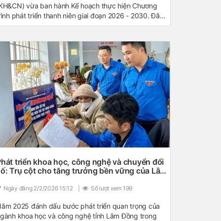
KH&CN) vừa ban hành Kế hoạch thực hiện Chương
rình phát triển thanh niên giai đoạn 2026 - 2030. Đây
à bước đi chiến lược nhằm xây dựng đội ngũ nhân lực
rẻ chất lượng cao, đưa khoa học, công nghệ và đổi
ới sáng tạo trở thành nền tảng cho sự phát triển bền
ững của địa phương.
hát triển khoa học, công nghệ và chuyển đổi
ố: Trụ cột cho tăng trưởng bền vững của Lâm
Đồng
Ngày đăng
2/2/2026 15:12
|
Số lượt xem
199
ăm 2025 đánh dấu bước phát triển quan trọng của
gành khoa học và công nghệ tỉnh Lâm Đồng trong