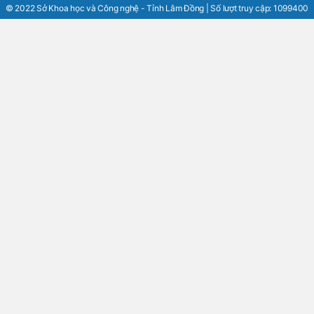
© 2022 Sở Khoa học và Công nghệ - Tỉnh Lâm Đồng | Số lượt truy cập:
1099400