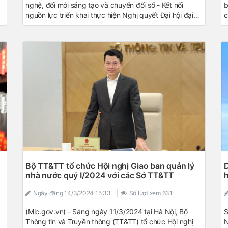
nghệ, đổi mới sáng tạo và chuyển đổi số - Kết nối
b
,
nguồn lực triển khai thực hiện Nghị quyết Đại hội đại
c
biểu toàn quốc lần thứ XIV của Đảng”, các ý kiến thảo
C
luận đều thống nhất cho rằng: Muốn tạo đột phá cần
đ
trao quyền đủ mạnh, vận hành theo kết quả đầu ra và
n
hướng tới tác động cuối cùng.
c
n
t
Bộ TT&TT tổ chức Hội nghị Giao ban quản lý
D
nhà nước quý I/2024 với các Sở TT&TT
h
Ngày đăng
14/3/2024 15:33
|
Số lượt xem
631
(Mic.gov.vn) - Sáng ngày 11/3/2024 tại Hà Nội, Bộ
S
Thông tin và Truyền thông (TT&TT) tổ chức Hội nghị
N