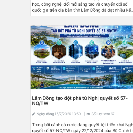
học, công nghệ, đổi mới sáng tạo và chuyển đổi số
quốc gia trên địa bàn tỉnh Lâm Đồng đã đạt nhiều kết
quả tích cực trên các lĩnh vực. Công tác lãnh đạo, chỉ
đạo được triển khai đồng bộ; nhiều nhiệm vụ về
chuyển đổi số, phát triển khoa học, công nghệ, đổi mớ
sáng tạo được đẩy mạnh; hạ tầng số tiếp tục được
đầu tư; dữ liệu số từng bước được hoàn thiện, góp
phần nâng cao hiệu quả quản lý nhà nước, phục vụ
người dân và doanh nghiệp, đồng thời tạo nền tảng
thúc đẩy phát triển kinh tế - xã hội của tỉnh trong giai
đoạn mới.
Lâm Đồng tạo đột phá từ Nghị quyết số 57-
NQ/TW
Ngày đăng
15/7/2026 13:59
|
Số lượt xem
67
Trong bối cảnh cả nước đang quyết liệt triển khai Ngh
quyết số 57-NQ/TW ngày 22/12/2024 của Bộ Chính tr