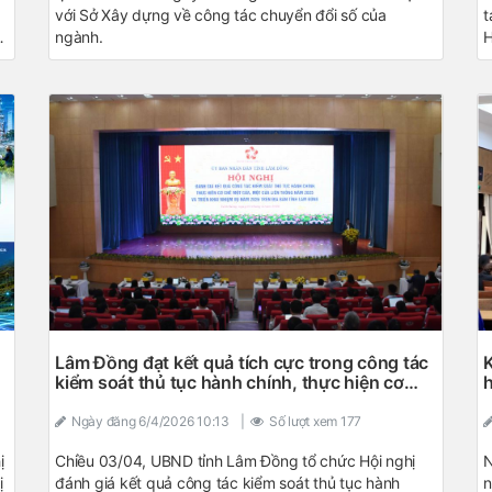
với Sở Xây dựng về công tác chuyển đổi số của
t
ngành.
H
n
k
i
t
Lâm Đồng đạt kết quả tích cực trong công tác
K
kiểm soát thủ tục hành chính, thực hiện cơ
h
chế một cửa, một cửa liên thông năm 2025
Ngày đăng
6/4/2026 10:13
|
Số lượt xem
177
ị
Chiều 03/04, UBND tỉnh Lâm Đồng tổ chức Hội nghị
N
ị
đánh giá kết quả công tác kiểm soát thủ tục hành
n