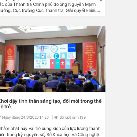
ác của Thanh tra Chính phủ do ông Nguyễn Mạnh
ường, Cục trưởng Cục Thanh tra, Giải quyết khiếu
ại, tố cáo khu vực 2 (Cục II) làm Trưởng đoàn về triển
hai dự án “Xây dựng nền tảng, dữ liệu số của ngành
hanh tra”.
hơi dậy tinh thần sáng tạo, đổi mới trong thế
ệ trẻ
Ngày đăng
24/3/2026 14:26
|
Số lượt xem
139
hằm phát huy vai trò xung kích của lực lượng thanh
iên trong kỷ nguyên số, Sở Khoa học và Công nghệ