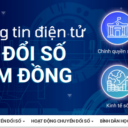
ỂN ĐỔI SỐ
HOẠT ĐỘNG CHUYỂN ĐỔI SỐ
BÌNH DÂN HỌ