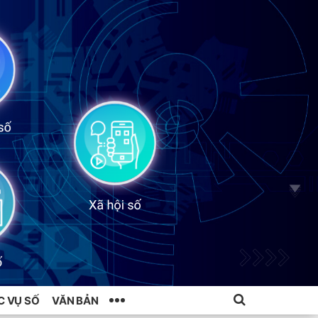
C VỤ SỐ
VĂN BẢN