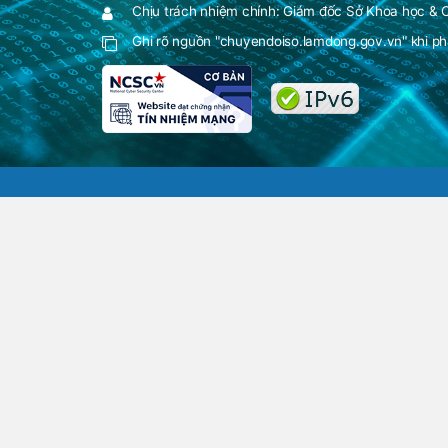
Chịu trách nhiệm chính: Giám đốc Sở Khoa học &
Ghi rõ nguồn "chuyendoiso.lamdong.gov.vn" khi phá