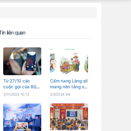
Tin liên quan
Từ 27/10 các
Cẩm nang Làng số
cuộc gọi của Bộ
mang nền tảng số
TT&TT và nhà
đến hộ gia đình
3/11/2023 10:13
2/2/2024 9:9
mạng sẽ được
định danh