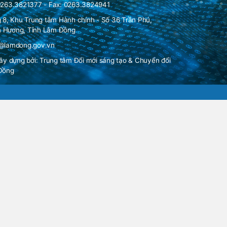
0263.3821377 - Fax: 0263.3824941
g 8, Khu Trung tâm Hành chính - Số 36 Trần Phú,
 Hương, Tỉnh Lâm Đồng
n@lamdong.gov.vn
xây dựng bởi:
Trung tâm Đổi mới sáng tạo & Chuyển đổi
 Đồng