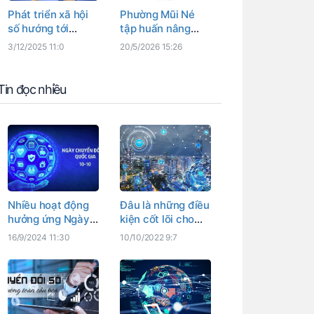
Phát triển xã hội
Phường Mũi Né
số hướng tới
tập huấn nâng
người dân và
cao năng lực
3/12/2025 11:0
20/5/2026 15:26
doanh nghiệp
chuyển đổi số cho
Tổ công nghệ số
cộng đồng
Tin đọc nhiều
Nhiều hoạt động
Đâu là những điều
hưởng ứng Ngày
kiện cốt lõi cho
Chuyển đổi số
chiến lược chuyển
16/9/2024 11:30
10/10/2022 9:7
quốc gia, Ngày
đổi số quốc gia?
Chuyển đổi số
tỉnh Bình Thuận