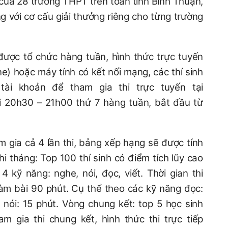
của 28 trường THPT trên toàn tỉnh Bình Thuận,
g với cơ cấu giải thưởng riêng cho từng trường
được tổ chức hàng tuần, hình thức trực tuyến
e) hoặc máy tính có kết nối mạng, các thí sinh
ài khoản để tham gia thi trực tuyến tại
thi 20h30 – 21h00 thứ 7 hàng tuần, bắt đầu từ
am gia cả 4 lần thi, bảng xếp hạng sẽ được tính
thi tháng: Top 100 thí sinh có điểm tích lũy cao
4 kỹ năng: nghe, nói, đọc, viết. Thời gian thi
làm bài 90 phút. Cụ thể theo các kỹ năng đọc:
; nói: 15 phút. Vòng chung kết: top 5 học sinh
m gia thi chung kết, hình thức thi trực tiếp