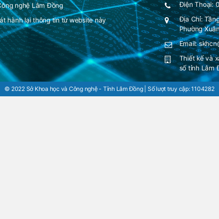
Điện Thoại: 
 Công nghệ Lâm Đồng
Địa Chỉ: Tần
t hành lại thông tin từ website này
Phường Xuân
Email: skhc
Thiết kế và 
số tỉnh Lâm
© 2022 Sở Khoa học và Công nghệ - Tỉnh Lâm Đồng | Số lượt truy cập:
1104282