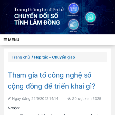
MENU
Trang chủ
/ Hợp tác – Chuyển giao
Tham gia tổ công nghệ số
cộng đồng để triển khai gì?
Ngày đăng
22/9/2022 14:14
|
Số lượt xem
5325
Nguồn: