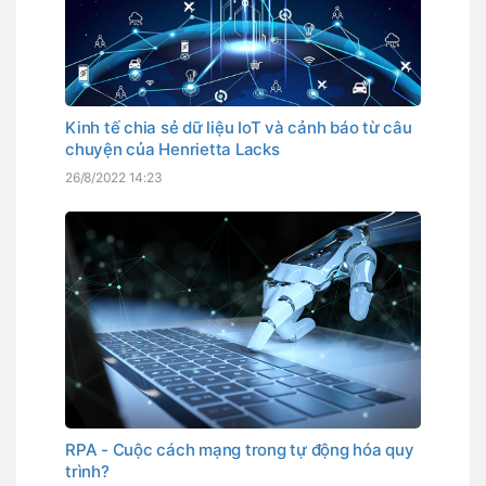
Kinh tế chia sẻ dữ liệu IoT và cảnh báo từ câu
chuyện của Henrietta Lacks
26/8/2022 14:23
RPA - Cuộc cách mạng trong tự động hóa quy
trình?