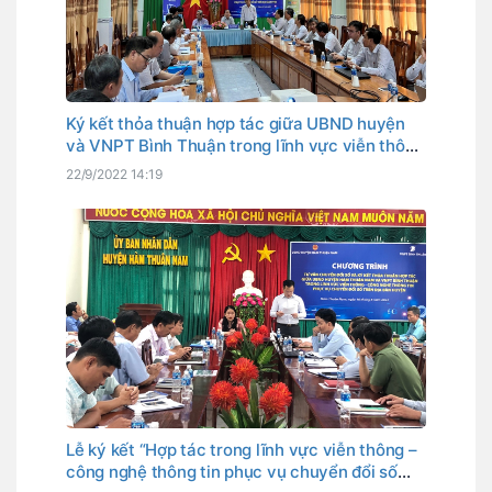
Ký kết thỏa thuận hợp tác giữa UBND huyện
và VNPT Bình Thuận trong lĩnh vực viễn thông
– công nghệ thông tin phục vụ cho chuyển đổi
22/9/2022 14:19
số trên địa bàn huyện giai đoạn 2022-2025
Lễ ký kết “Hợp tác trong lĩnh vực viễn thông –
công nghệ thông tin phục vụ chuyển đổi số