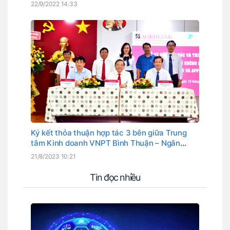
giữa UBND Huyện Hàm Thuận Nam và VNPT
22/9/2022 14:33
Bình Thuận
Ký kết thỏa thuận hợp tác 3 bên giữa Trung
tâm Kinh doanh VNPT Bình Thuận – Ngân
hàng Agribank chi nhánh Bình Thuận và Bệnh
21/8/2023 10:21
viện Đa khoa tỉnh Bình Thuận
Tin đọc nhiều