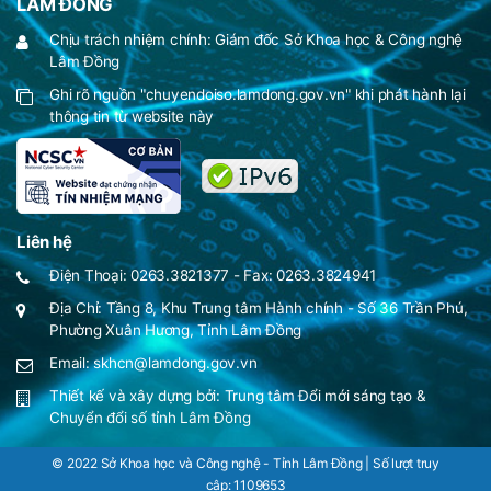
LÂM ĐỒNG
Chịu trách nhiệm chính: Giám đốc Sở Khoa học & Công nghệ
Lâm Đồng
Ghi rõ nguồn "chuyendoiso.lamdong.gov.vn" khi phát hành lại
thông tin từ website này
Liên hệ
Điện Thoại: 0263.3821377 - Fax: 0263.3824941
Địa Chỉ: Tầng 8, Khu Trung tâm Hành chính - Số 36 Trần Phú,
Phường Xuân Hương, Tỉnh Lâm Đồng
Email: skhcn@lamdong.gov.vn
Thiết kế và xây dựng bởi:
Trung tâm Đổi mới sáng tạo &
Chuyển đổi số tỉnh Lâm Đồng
© 2022 Sở Khoa học và Công nghệ - Tỉnh Lâm Đồng | Số lượt truy
cập:
1109653