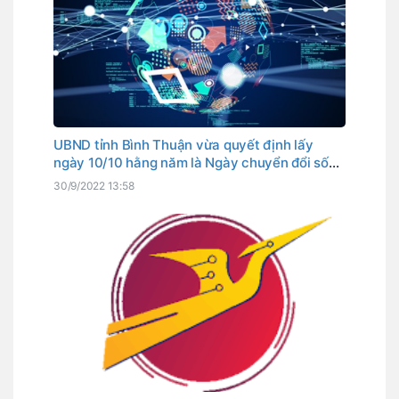
UBND tỉnh Bình Thuận vừa quyết định lấy
ngày 10/10 hằng năm là Ngày chuyển đổi số
tỉnh. Đây cũng là ngày Thủ tướng Chính phủ
30/9/2022 13:58
đã chọn là Ngày chuyển đổi số quốc gia.