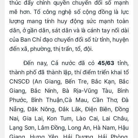
thúc đẩy chính quyền chuyển đổi số mạnh
mẽ hơn. Tổ công nghệ số cộng đồng là lực
lượng mang tính huy động sức mạnh toàn
dân, ở gần dân, sát dân và là cánh tay nối dài
của Ban Chỉ đạo chuyển đổi số từ tỉnh, huyện
đến xã, phường, thị trấn, tổ, đội.
Đến nay, Cả nước đã có
tỉnh,
45/63
thành phố đã thành lập, thí điểm triển khai tổ
CNSCĐ (An Giang, Bến Tre, Bắc Kạn, Bắc
Giang, Bắc Ninh, Bà Rịa-Vũng Tàu, Bình
Phước, Bình Thuận,Cà Mau, Cần Thơ, Đà
Nẵng, Đăk Nông, Đắk Lắk, Điện Biên, Đồng
Nai, Gia Lai, Kon Tum, Lào Cai, Lai Châu,
Lạng Sơn, Lâm Đồng, Long An, Hà Nam, Hậu
Giang, Hưng Yên, Hải Dương, Hải Phòng,