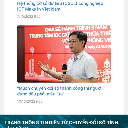
Hệ thống cơ sở dữ liệu (CSDL) công nghiệp
ICT Make in Viet Nam
7/10/2022 9:52
"Muốn chuyển đổi số thành công thì người
đứng đầu phải máu lửa"
10/10/2022 9:23
TRANG THÔNG TIN ĐIỆN TỬ CHUYỂN ĐỔI SỐ TỈNH