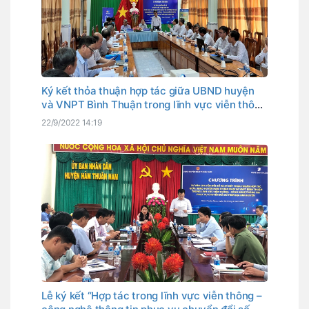
Ký kết thỏa thuận hợp tác giữa UBND huyện
và VNPT Bình Thuận trong lĩnh vực viễn thông
– công nghệ thông tin phục vụ cho chuyển đổi
22/9/2022 14:19
số trên địa bàn huyện giai đoạn 2022-2025
Lễ ký kết “Hợp tác trong lĩnh vực viễn thông –