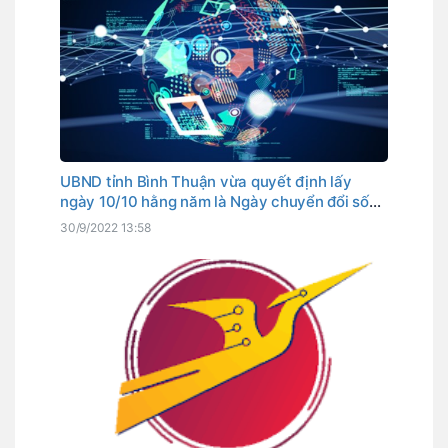
UBND tỉnh Bình Thuận vừa quyết định lấy
ngày 10/10 hằng năm là Ngày chuyển đổi số
tỉnh. Đây cũng là ngày Thủ tướng Chính phủ
30/9/2022 13:58
đã chọn là Ngày chuyển đổi số quốc gia.