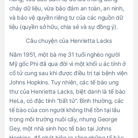
chảy dữ liệu, vừa bảo đảm an toàn, an ninh,
và bảo vệ quyền riêng tư của các nguồn dữ
liệu (quyền sở hữu, chia sẻ và sự đồng ý).
Câu chuyện của Henrietta Lacks
Năm 1951, một bà mẹ 31 tuổi nghèo người
Mỹ gốc Phi đã qua đời vì một khối u ác tính ở
cổ tử cung sau khi được điều trị tại bệnh viện
Johns Hopkins. Tuy nhiên, các tế bào ung
thư của Henrietta Lacks, biệt danh là tế bào
HeLa, có đặc tính “bất tử”. Bình thường, các
tế bào của con người không thể tồn tại lâu
trong môi trường nuôi cấy, nhưng George
Gey, một nhà sinh học tế bào tại Johns
Hopkins, đã phát hiện ra rằng những tế bào