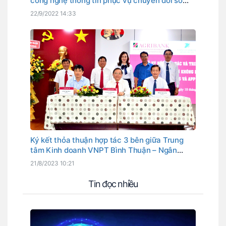
công nghệ thông tin phục vụ chuyển đổi số
giữa UBND Huyện Hàm Thuận Nam và VNPT
22/9/2022 14:33
Bình Thuận
Ký kết thỏa thuận hợp tác 3 bên giữa Trung
tâm Kinh doanh VNPT Bình Thuận – Ngân
hàng Agribank chi nhánh Bình Thuận và Bệnh
21/8/2023 10:21
viện Đa khoa tỉnh Bình Thuận
Tin đọc nhiều