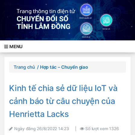
MENU
Trang chủ
/ Hợp tác – Chuyển giao
Kinh tế chia sẻ dữ liệu IoT và
cảnh báo từ câu chuyện của
Henrietta Lacks
Ngày đăng
26/8/2022 14:23
|
Số lượt xem
1326