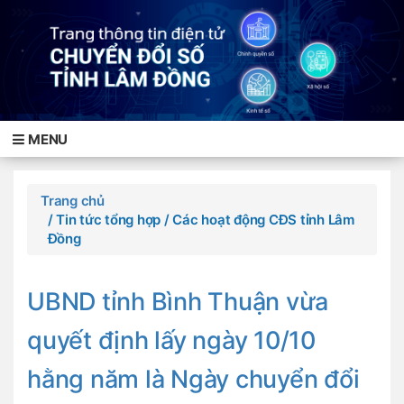
MENU
Trang chủ
/ Tin tức tổng hợp
/ Các hoạt động CĐS tỉnh Lâm
Đồng
UBND tỉnh Bình Thuận vừa
quyết định lấy ngày 10/10
hằng năm là Ngày chuyển đổi