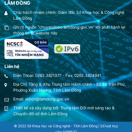
LÂM ĐỒNG
Chịu trách nhiệm chính: Giám đốc Sở Khoa học & Công nghệ
Lâm Đồng
Ghi rõ nguồn "chuyendoiso.lamdong.gov.vn" khi phát hành lại
thông tin từ website này
Liên hệ
Điện Thoại: 0263.3821377 - Fax: 0263.3824941
Địa Chỉ: Tầng 8, Khu Trung tâm Hành chính - Số 36 Trần Phú,
Phường Xuân Hương, Tỉnh Lâm Đồng
Email: skhcn@lamdong.gov.vn
Thiết kế và xây dựng bởi:
Trung tâm Đổi mới sáng tạo &
Chuyển đổi số tỉnh Lâm Đồng
© 2022 Sở Khoa học và Công nghệ - Tỉnh Lâm Đồng | Số lượt truy
cập:
1098547