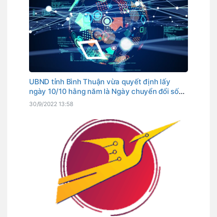
UBND tỉnh Bình Thuận vừa quyết định lấy
ngày 10/10 hằng năm là Ngày chuyển đổi số
tỉnh. Đây cũng là ngày Thủ tướng Chính phủ
30/9/2022 13:58
đã chọn là Ngày chuyển đổi số quốc gia.