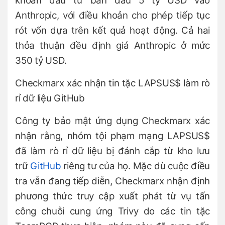
khoản đầu tư ban đầu 5 tỷ USD vào
Anthropic, với điều khoản cho phép tiếp tục
rót vốn dựa trên kết quả hoạt động. Cả hai
thỏa thuận đều định giá Anthropic ở mức
350 tỷ USD.
Checkmarx xác nhận tin tặc LAPSUS$ làm rò
rỉ dữ liệu GitHub
Công ty bảo mật ứng dụng Checkmarx xác
nhận rằng, nhóm tội phạm mạng LAPSUS$
đã làm rò rỉ dữ liệu bị đánh cắp từ kho lưu
trữ
GitHub
riêng tư của họ. Mặc dù cuộc điều
tra vẫn đang tiếp diễn, Checkmarx nhận định
phương thức truy cập xuất phát từ vụ tấn
công chuỗi cung ứng Trivy do các tin tặc