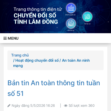
MENU
Trang chủ
/ Hoạt động chuyển đổi số
/ An toàn An ninh
mạng
Bản tin An toàn thông tin tuần
số 51
Ngày đăng
5/5/2026 16:26
|
Số lượt xem
360