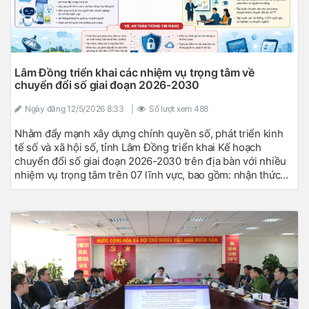
Lâm Đồng triển khai các nhiệm vụ trọng tâm về
chuyển đổi số giai đoạn 2026-2030
Ngày đăng
12/5/2026 8:33
|
Số lượt xem
488
Nhằm đẩy mạnh xây dựng chính quyền số, phát triển kinh
tế số và xã hội số, tỉnh Lâm Đồng triển khai Kế hoạch
chuyển đổi số giai đoạn 2026-2030 trên địa bàn với nhiều
nhiệm vụ trọng tâm trên 07 lĩnh vực, bao gồm: nhận thức
số, thể chế số, hạ tầng số, dữ liệu số, nền tảng số, nhân lực
số và an toàn thông tin mạng. Tổng thể Kế hoạch gồm 110
nhiệm vụ, thể hiện quyết tâm đẩy mạnh chuyển đổi số toàn
diện trên các lĩnh vực quản lý nhà nước, kinh tế, xã hội.