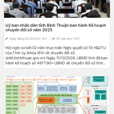
Uỷ ban nhân dân tỉnh Bình Thuận ban hành Kế hoạch
chuyển đổi số năm 2025
Ngày đăng
25/12/2024 14:1
|
Số lượt xem
1347
Hội nghị sơ kết 02 năm thực hiện Nghị quyết số 10-NQ/TU
của Tỉnh ủy (khóa XIV) về chuyển đổi số
(stttt.binhthuan.gov.vn) Ngày 11/12/2024, UBND tỉnh đã ban
hành kế hoạch số 4677/KH-UBND về chuyển đổi số tỉnh
Bình Thuận năm 2025. Kế hoạch đề ra các nội dung tiếp tục
triển khai thực hiện hoàn thành các mục tiêu, nhiệm vụ đề
ra tại Nghị quyết số 10-NQ/TU ngày 18/3/2022 của Ban
Chấp hành Đảng bộ tỉnh (khóa XIV) về chuyển đối số tỉnh
Bình Thuận đến năm 2025, định hướng đến năm 2030 và
Kế hoạch số 1282/KH-UBND ngày 4/5/2022 của Ủy ban
nhân dân tỉnh thực hiện Nghị quyết số 10-NQ/TU. Ngày
4/8/2024 Chủ tịch UBND tỉnh Đoàn Anh Dũng làm việc với
Sở TT&ampTT Kế hoạch đề ra và phân công nhiệm vụ cụ
thể cho các sở ngành và UBND các địa phương triển khai