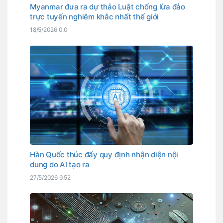
Myanmar đưa ra dự thảo Luật chống lừa đảo
trực tuyến nghiêm khắc nhất thế giới
18/5/2026 0:0
Hàn Quốc thúc đẩy quy định nhận diện nội
dung do AI tạo ra
27/5/2026 9:52