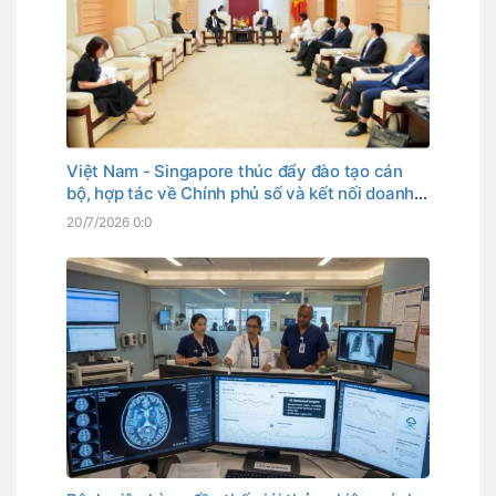
Việt Nam - Singapore thúc đẩy đào tạo cán
bộ, hợp tác về Chính phủ số và kết nối doanh
nghiệp công nghệ số
20/7/2026 0:0