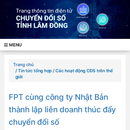
MENU
Trang chủ
/ Tin tức tổng hợp
/ Các hoạt động CĐS trên thế
giới
FPT cùng công ty Nhật Bản
thành lập liên doanh thúc đẩy
chuyển đổi số