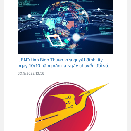
UBND tỉnh Bình Thuận vừa quyết định lấy
ngày 10/10 hằng năm là Ngày chuyển đổi số
tỉnh. Đây cũng là ngày Thủ tướng Chính phủ
30/9/2022 13:58
đã chọn là Ngày chuyển đổi số quốc gia.