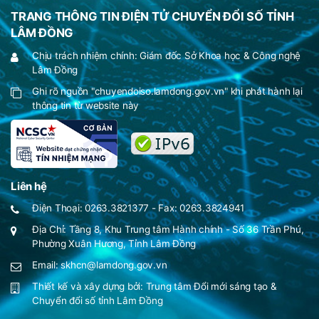
TRANG THÔNG TIN ĐIỆN TỬ CHUYỂN ĐỔI SỐ TỈNH
LÂM ĐỒNG
Chịu trách nhiệm chính: Giám đốc Sở Khoa học & Công nghệ
Lâm Đồng
Ghi rõ nguồn "chuyendoiso.lamdong.gov.vn" khi phát hành lại
thông tin từ website này
Liên hệ
Điện Thoại: 0263.3821377 - Fax: 0263.3824941
Địa Chỉ: Tầng 8, Khu Trung tâm Hành chính - Số 36 Trần Phú,
Phường Xuân Hương, Tỉnh Lâm Đồng
Email: skhcn@lamdong.gov.vn
Thiết kế và xây dựng bởi:
Trung tâm Đổi mới sáng tạo &
Chuyển đổi số tỉnh Lâm Đồng