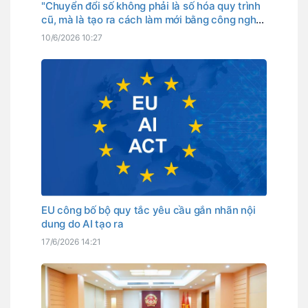
"Chuyển đổi số không phải là số hóa quy trình
cũ, mà là tạo ra cách làm mới bằng công nghệ
số với hiệu quả vượt trội"
10/6/2026 10:27
EU công bố bộ quy tắc yêu cầu gắn nhãn nội
dung do AI tạo ra
17/6/2026 14:21