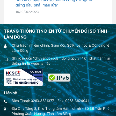
đứng đầu phải máu lửa"
10/10/2022 9:23
TRANG THÔNG TIN ĐIỆN TỬ CHUYỂN ĐỔI SỐ TỈNH
LÂM ĐỒNG
Chịu trách nhiệm chính: Giám đốc Sở Khoa học & Công nghệ
Lâm Đồng
Ghi rõ nguồn "chuyendoiso.lamdong.gov.vn" khi phát hành lại
thông tin từ website này
Liên hệ
Điện Thoại: 0263.3821377 - Fax: 0263.3824941
Địa Chỉ: Tầng 8, Khu Trung tâm Hành chính - Số 36 Trần Phú,
Phường Xuân Hương, Tỉnh Lâm Đồng