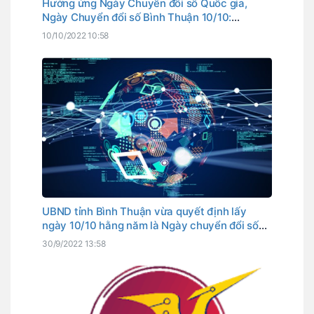
Hưởng ứng Ngày Chuyển đổi số Quốc gia,
Ngày Chuyển đổi số Bình Thuận 10/10:
Chuyển đổi số vì cuộc sống tốt đẹp hơn!
10/10/2022 10:58
UBND tỉnh Bình Thuận vừa quyết định lấy
ngày 10/10 hằng năm là Ngày chuyển đổi số
tỉnh. Đây cũng là ngày Thủ tướng Chính phủ
30/9/2022 13:58
đã chọn là Ngày chuyển đổi số quốc gia.