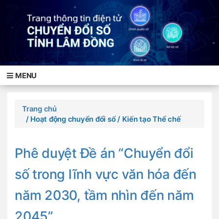
MENU
Trang chủ
/ Hoạt động chuyển đổi số
/ Kiến tạo Thể chế
Phê duyệt Đề án “Chuyển đổi
số trong lĩnh vực văn hóa đến
năm 2030, tầm nhìn đến năm
2045”