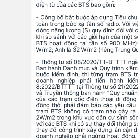
điện từ của các BTS bao gồm:
- Công bố bắt buộc áp dụng Tiêu ch
toàn trong bức xạ tần số radio. Với v
dòng năng lượng (S) quy định đối với 
khi so sánh với các giới hạn của một s
BTS hoạt động tại tần số 900 MHz):
W/m2; Anh là 32 W/m2 (riêng Trung Quố
- Thông tư số 08/2020/TT-BTTTT ngày
Ban hành Danh mục và Quy trình kiểm đ
buộc kiểm định, thì từng trạm BTS t
doanh nghiệp phải tiến hành ki
8:2022/BTTTT tại Thông tư số 21/202
và Truyền thông ban hành “Quy chuẩn k
của các trạm gốc điện thoại di động
đồng thời phải đảm bảo các yêu cầu v
trạm BTS không có trạm nào gây ra 
2W/m2 trong khu vực dân cư sinh sống
với các BTS khi có sự thay đổi thông s
thay đổi công trình xây dựng lân cận 
doanh nghiệp phải ngừng hoạt động,