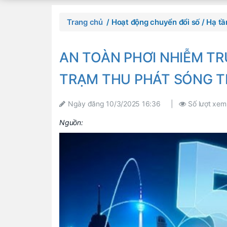
Trang chủ
/ Hoạt động chuyển đổi số
/ Hạ tầ
AN TOÀN PHƠI NHIỄM T
TRẠM THU PHÁT SÓNG TH
Ngày đăng
10/3/2025 16:36
|
Số lượt xe
Nguồn: