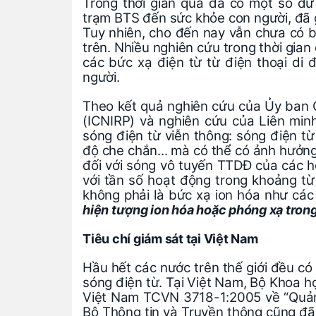
Trong thời gian qua đã có một số d
trạm BTS đến sức khỏe con người, đã 
Tuy nhiên, cho đến nay vẫn chưa có 
trên. Nhiều nghiên cứu trong thời gia
các bức xạ điện từ từ điện thoại d
người.
Theo kết quả nghiên cứu của Ủy ban 
(ICNIRP) và nghiên cứu của Liên min
sóng điện từ viễn thông: sóng điện t
độ che chắn... mà có thể có ảnh hưởng
đối với sóng vô tuyến TTDĐ của các hệ
với tần số hoạt động trong khoảng 
không phải là bức xạ ion hóa như các
hiện tượng ion hóa hoặc phóng xạ trong
Tiêu chí giám sát tại Việt Nam
Hầu hết các nước trên thế giới đều có
sóng điện từ. Tại Việt Nam, Bộ Khoa 
Việt Nam TCVN 3718-1:2005 về “Quản l
Bộ Thông tin và Truyền thông cũng đã