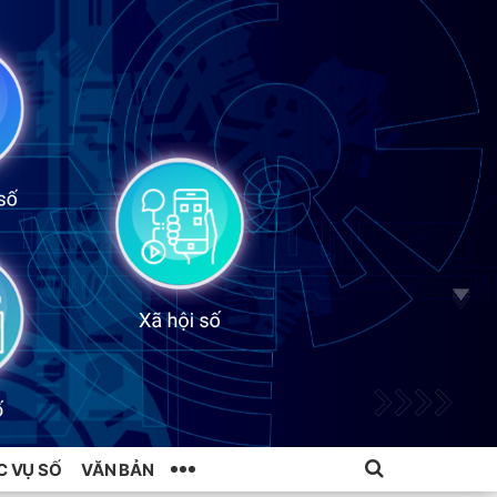
C VỤ SỐ
VĂN BẢN