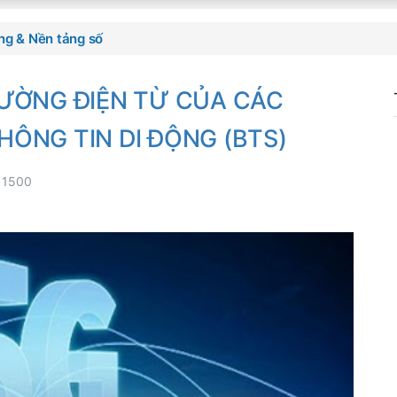
ng & Nền tảng số
RƯỜNG ĐIỆN TỪ CỦA CÁC
ÔNG TIN DI ĐỘNG (BTS)
m
1500