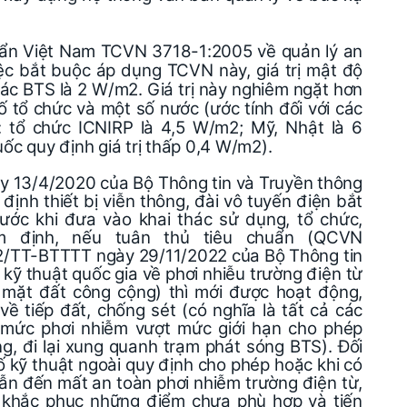
uẩn Việt Nam TCVN 3718-1:2005 về quản lý an
iệc bắt buộc áp dụng TCVN này, giá trị mật độ
các BTS là 2 W/m2. Giá trị này nghiêm ngặt hơn
ố tổ chức và một số nước (ước tính đối với các
 tổ chức ICNIRP là 4,5 W/m2; Mỹ, Nhật là 6
c quy định giá trị thấp 0,4 W/m2).
 13/4/2020 của Bộ Thông tin và Truyền thông
ịnh thiết bị viễn thông, đài vô tuyến điện bắt
rước khi đưa vào khai thác sử dụng, tổ chức,
ểm định, nếu tuân thủ tiêu chuẩn (QCVN
2/TT-BTTTT ngày 29/11/2022 của Bộ Thông tin
ỹ thuật quốc gia về phơi nhiễu trường điện từ
 mặt đất công cộng) thì mới được hoạt động,
ề tiếp đất, chống sét (có nghĩa là tất cả các
mức phơi nhiễm vượt mức giới hạn cho phép
, đi lại xung quanh trạm phát sóng BTS). Đối
ố kỹ thuật ngoài quy định cho phép hoặc khi có
dẫn đến mất an toàn phơi nhiễm trường điện từ,
 khắc phục những điểm chưa phù hợp và tiến