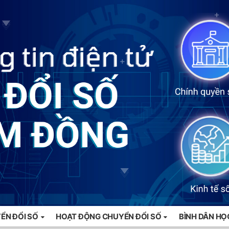
ỂN ĐỔI SỐ
HOẠT ĐỘNG CHUYỂN ĐỔI SỐ
BÌNH DÂN HỌ