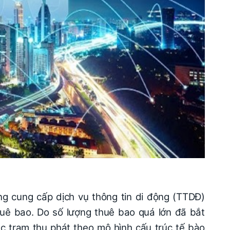
g cung cấp dịch vụ thông tin di động (TTDĐ)
huê bao. Do số lượng thuê bao quá lớn đã bắt
c trạm thu phát theo mô hình cấu trúc tế bào