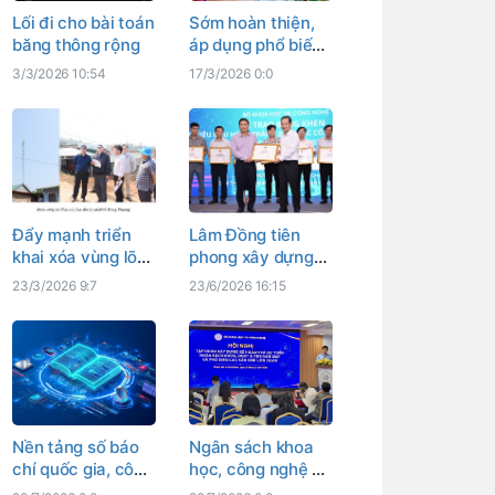
Lối đi cho bài toán
Sớm hoàn thiện,
băng thông rộng
áp dụng phổ biến
phần mềm giải
3/3/2026 10:54
17/3/2026 0:0
phóng mặt bằng
Đẩy mạnh triển
Lâm Đồng tiên
khai xóa vùng lõm
phong xây dựng
sóng phía Tây
hạ tầng internet
23/3/2026 9:7
23/6/2026 16:15
Lâm Đồng
thế hệ mới
Nền tảng số báo
Ngân sách khoa
chí quốc gia, công
học, công nghệ sẽ
cụ số giám sát
được theo dõi đến