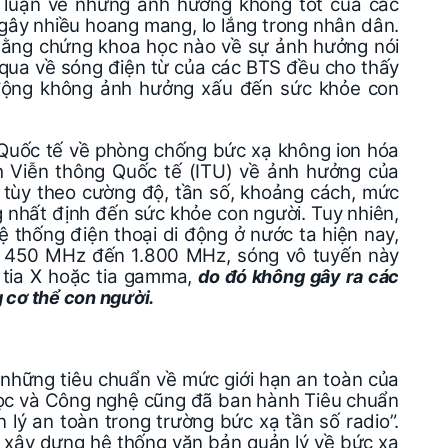
ư luận về những ảnh hưởng không tốt của các
gây nhiều hoang mang, lo lắng trong nhân dân.
bằng chứng khoa học nào về sự ảnh hưởng nói
n qua về sóng điện từ của các BTS đều cho thấy
i động không ảnh hưởng xấu đến sức khỏe con
Quốc tế về phòng chống bức xạ không ion hóa
h Viễn thông Quốc tế (ITU) về ảnh hưởng của
ừ tùy theo cường độ, tần số, khoảng cách, mức
 nhất định đến sức khỏe con người. Tuy nhiên,
 thống điện thoại di động ở nước ta hiện nay,
từ 450 MHz đến 1.800 MHz, sóng vô tuyến này
 tia X hoặc tia gamma,
do đó không gây ra các
 cơ thể con người.
 những tiêu chuẩn về mức giới hạn an toàn của
học và Công nghệ cũng đã ban hành Tiêu chuẩn
ý an toàn trong trường bức xạ tần số radio”.
 xây dựng hệ thống văn bản quản lý về bức xạ