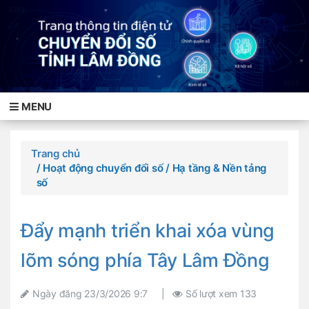
MENU
Trang chủ
/ Hoạt động chuyển đổi số
/ Hạ tầng & Nền tảng
số
Đẩy mạnh triển khai xóa vùng
lõm sóng phía Tây Lâm Đồng
Ngày đăng
23/3/2026 9:7
|
Số lượt xem
133