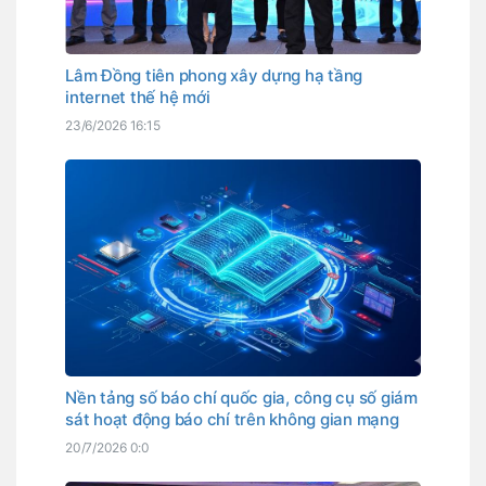
Lâm Đồng tiên phong xây dựng hạ tầng
internet thế hệ mới
23/6/2026 16:15
Nền tảng số báo chí quốc gia, công cụ số giám
sát hoạt động báo chí trên không gian mạng
20/7/2026 0:0