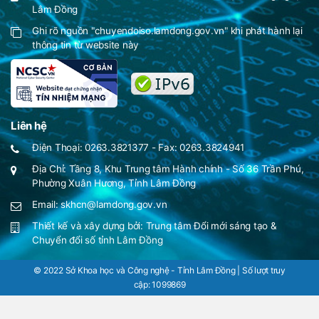
Lâm Đồng
Ghi rõ nguồn "chuyendoiso.lamdong.gov.vn" khi phát hành lại
thông tin từ website này
Liên hệ
Điện Thoại: 0263.3821377 - Fax: 0263.3824941
Địa Chỉ: Tầng 8, Khu Trung tâm Hành chính - Số 36 Trần Phú,
Phường Xuân Hương, Tỉnh Lâm Đồng
Email: skhcn@lamdong.gov.vn
Thiết kế và xây dựng bởi:
Trung tâm Đổi mới sáng tạo &
Chuyển đổi số tỉnh Lâm Đồng
© 2022 Sở Khoa học và Công nghệ - Tỉnh Lâm Đồng | Số lượt truy
cập:
1099869