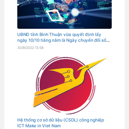
UBND tỉnh Bình Thuận vừa quyết định lấy
ngày 10/10 hằng năm là Ngày chuyển đổi số
tỉnh. Đây cũng là ngày Thủ tướng Chính phủ
30/9/2022 13:58
đã chọn là Ngày chuyển đổi số quốc gia.
Hệ thống cơ sở dữ liệu (CSDL) công nghiệp
ICT Make in Viet Nam