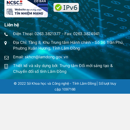
Liên hệ
Điện Thoại: 0263.3821377 - Fax: 0263.3824941
Địa Chỉ: Tầng 8, Khu Trung tâm Hành chính - Số 36 Trần Phú,
Phường Xuân Hương, Tỉnh Lâm Đồng
Email: skhcn@lamdong.gov.vn
Thiết kế và xây dựng bởi:
Trung tâm Đổi mới sáng tạo &
Chuyển đổi số tỉnh Lâm Đồng
© 2022 Sở Khoa học và Công nghệ - Tỉnh Lâm Đồng | Số lượt truy
cập:
1097166