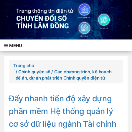
MENU
Trang chủ
/ Chính quyền số
/ Các chương trình, kế hoạch,
để án, dự án phát triển Chính quyền điện tử
Đẩy nhanh tiến độ xây dựng
phần mềm Hệ thống quản lý
cơ sở dữ liệu ngành Tài chính