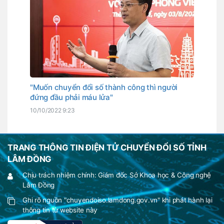
"Muốn chuyển đổi số thành công thì người
đứng đầu phải máu lửa"
10/10/2022 9:23
TRANG THÔNG TIN ĐIỆN TỬ CHUYỂN ĐỔI SỐ TỈNH
LÂM ĐỒNG
Chịu trách nhiệm chính: Giám đốc Sở Khoa học & Công nghệ
Lâm Đồng
Ghi rõ nguồn "chuyendoiso.lamdong.gov.vn" khi phát hành lại
thông tin từ website này