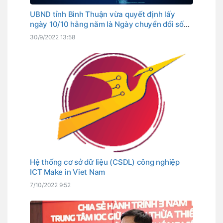
UBND tỉnh Bình Thuận vừa quyết định lấy
ngày 10/10 hằng năm là Ngày chuyển đổi số
tỉnh. Đây cũng là ngày Thủ tướng Chính phủ
30/9/2022 13:58
đã chọn là Ngày chuyển đổi số quốc gia.
Hệ thống cơ sở dữ liệu (CSDL) công nghiệp
ICT Make in Viet Nam
7/10/2022 9:52