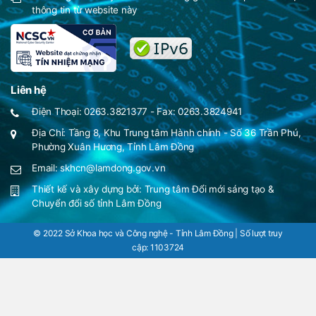
thông tin từ website này
Liên hệ
Điện Thoại: 0263.3821377 - Fax: 0263.3824941
Địa Chỉ: Tầng 8, Khu Trung tâm Hành chính - Số 36 Trần Phú,
Phường Xuân Hương, Tỉnh Lâm Đồng
Email: skhcn@lamdong.gov.vn
Thiết kế và xây dựng bởi:
Trung tâm Đổi mới sáng tạo &
Chuyển đổi số tỉnh Lâm Đồng
© 2022 Sở Khoa học và Công nghệ - Tỉnh Lâm Đồng | Số lượt truy
cập:
1103724