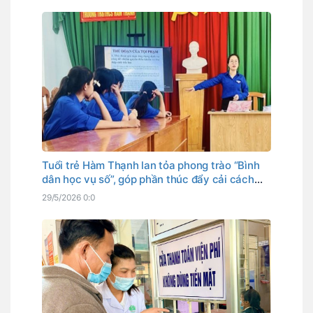
Tuổi trẻ Hàm Thạnh lan tỏa phong trào “Bình
dân học vụ số”, góp phần thúc đẩy cải cách
hành chính và chuyển đổi số tại địa phương
29/5/2026 0:0