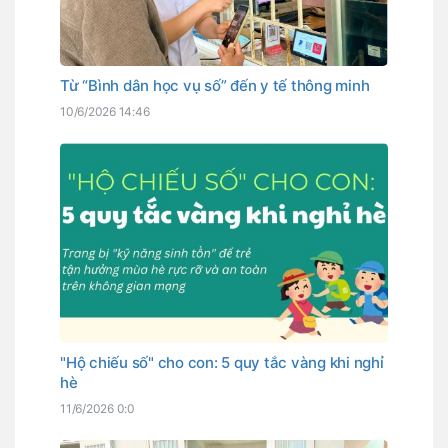
Từ “Bình dân học vụ số” đến y tế thông minh
10/6/2026 14:46
"Hộ chiếu số" cho con: 5 quy tắc vàng khi nghỉ
hè
11/6/2026 0:0