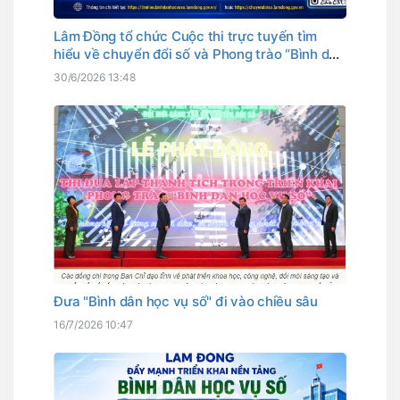
Lâm Đồng tổ chức Cuộc thi trực tuyến tìm
hiểu về chuyển đổi số và Phong trào “Bình dân
học vụ số” năm 2026
30/6/2026 13:48
Đưa "Bình dân học vụ số" đi vào chiều sâu
16/7/2026 10:47