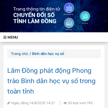
MENU
Trang chủ
/ Bình dân học vụ số
Lâm Đồng phát động Phong
trào Bình dân học vụ số trong
toàn tỉnh
Ngày đăng
14/8/2025 14:21
|
Số lượt xem
745