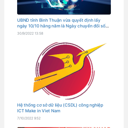
UBND tỉnh Bình Thuận vừa quyết định lấy
ngày 10/10 hằng năm là Ngày chuyển đổi số
tỉnh. Đây cũng là ngày Thủ tướng Chính phủ
30/9/2022 13:58
đã chọn là Ngày chuyển đổi số quốc gia.
Hệ thống cơ sở dữ liệu (CSDL) công nghiệp
ICT Make in Viet Nam
7/10/2022 9:52