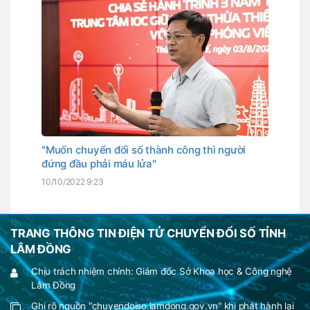
"Muốn chuyển đổi số thành công thì người
đứng đầu phải máu lửa"
10/10/2022 9:23
TRANG THÔNG TIN ĐIỆN TỬ CHUYỂN ĐỔI SỐ TỈNH
LÂM ĐỒNG
Chịu trách nhiệm chính: Giám đốc Sở Khoa học & Công nghệ
Lâm Đồng
Ghi rõ nguồn "chuyendoiso.lamdong.gov.vn" khi phát hành lại