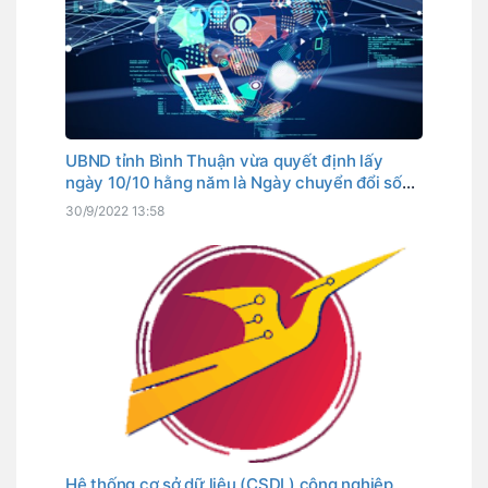
UBND tỉnh Bình Thuận vừa quyết định lấy
ngày 10/10 hằng năm là Ngày chuyển đổi số
tỉnh. Đây cũng là ngày Thủ tướng Chính phủ
30/9/2022 13:58
đã chọn là Ngày chuyển đổi số quốc gia.
Hệ thống cơ sở dữ liệu (CSDL) công nghiệp