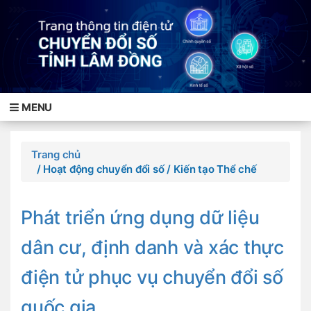
MENU
Trang chủ
/ Hoạt động chuyển đổi số
/ Kiến tạo Thể chế
Phát triển ứng dụng dữ liệu
dân cư, định danh và xác thực
điện tử phục vụ chuyển đổi số
quốc gia