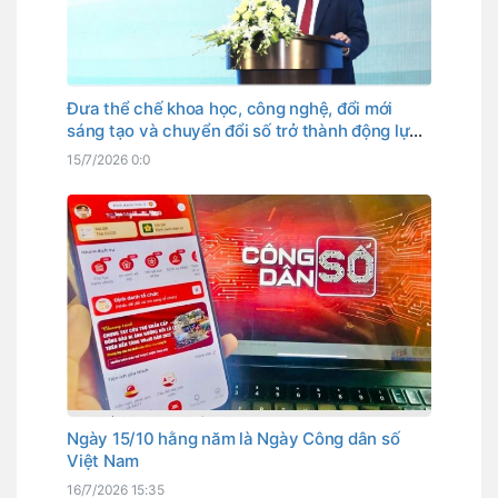
Đưa thể chế khoa học, công nghệ, đổi mới
sáng tạo và chuyển đổi số trở thành động lực
phát triển
15/7/2026 0:0
Ngày 15/10 hằng năm là Ngày Công dân số
Việt Nam
16/7/2026 15:35