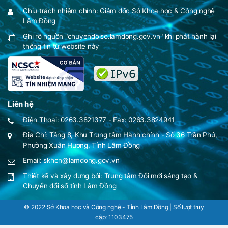
Chịu trách nhiệm chính: Giám đốc Sở Khoa học & Công nghệ
Lâm Đồng
Ghi rõ nguồn "chuyendoiso.lamdong.gov.vn" khi phát hành lại
thông tin từ website này
Liên hệ
Điện Thoại: 0263.3821377 - Fax: 0263.3824941
Địa Chỉ: Tầng 8, Khu Trung tâm Hành chính - Số 36 Trần Phú,
Phường Xuân Hương, Tỉnh Lâm Đồng
Email: skhcn@lamdong.gov.vn
Thiết kế và xây dựng bởi:
Trung tâm Đổi mới sáng tạo &
Chuyển đổi số tỉnh Lâm Đồng
© 2022 Sở Khoa học và Công nghệ - Tỉnh Lâm Đồng | Số lượt truy
cập:
1103475