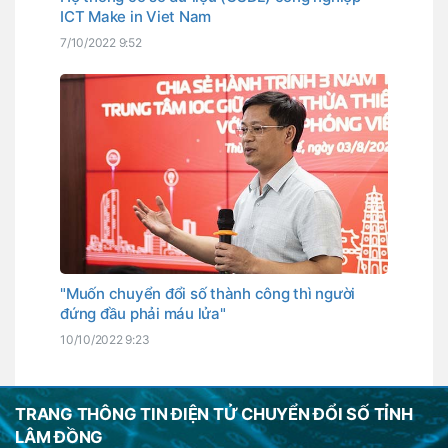
ICT Make in Viet Nam
7/10/2022 9:52
"Muốn chuyển đổi số thành công thì người
đứng đầu phải máu lửa"
10/10/2022 9:23
TRANG THÔNG TIN ĐIỆN TỬ CHUYỂN ĐỔI SỐ TỈNH
LÂM ĐỒNG