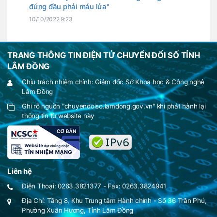
đứng đầu phải máu lửa"
10/10/2022 9:23
TRANG THÔNG TIN ĐIỆN TỬ CHUYỂN ĐỔI SỐ TỈNH
LÂM ĐỒNG
Chịu trách nhiệm chính: Giám đốc Sở Khoa học & Công nghệ
Lâm Đồng
Ghi rõ nguồn "chuyendoiso.lamdong.gov.vn" khi phát hành lại
thông tin từ website này
Liên hệ
Điện Thoại: 0263.3821377 - Fax: 0263.3824941
Địa Chỉ: Tầng 8, Khu Trung tâm Hành chính - Số 36 Trần Phú,
Phường Xuân Hương, Tỉnh Lâm Đồng