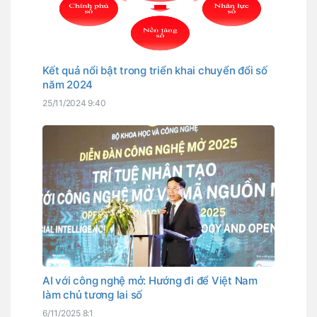
Kết quả nổi bật trong triển khai chuyển đổi số
năm 2024
25/11/2024 9:40
AI với công nghệ mở: Hướng đi để Việt Nam
làm chủ tương lai số
6/11/2025 8:1