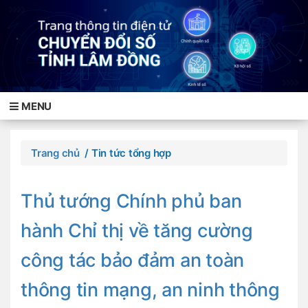
MENU
Trang chủ
/ Tin tức tổng hợp
Thủ tướng Chính phủ ban
hành Chỉ thị về tăng cường
công tác bảo đảm an toàn
thông tin mạng, an ninh thông