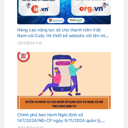
Nâng cao năng lực số cho thanh niên Việt
Nam với Cuộc thi thiết kế website với tên miền
quốc gia “.vn”
12/11/2024 11:0
Chính phủ ban hành Nghị định số
147/2024/NĐ-CP ngày 9/11/2024 quản lý,
cung cấp, sử dụng dịch vụ internet và thông
21/11/2024 10:10