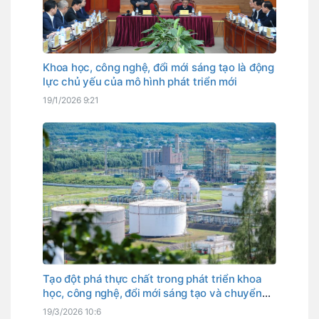
Khoa học, công nghệ, đổi mới sáng tạo là động
lực chủ yếu của mô hình phát triển mới
19/1/2026 9:21
Tạo đột phá thực chất trong phát triển khoa
học, công nghệ, đổi mới sáng tạo và chuyển
đổi số
19/3/2026 10:6