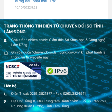
đứng đầu phải máu lửa"
10/10/2022 9:23
TRANG THÔNG TIN ĐIỆN TỬ CHUYỂN ĐỔI SỐ TỈNH
LÂM ĐỒNG
Chịu trách nhiệm chính: Giám đốc Sở Khoa học & Công nghệ
Lâm Đồng
Ghi rõ nguồn "chuyendoiso.lamdong.gov.vn" khi phát hành lại
thông tin từ website này
Liên hệ
Điện Thoại: 0263.3821377 - Fax: 0263.3824941
Địa Chỉ: Tầng 8, Khu Trung tâm Hành chính - Số 36 Trần Phú,
Phường Xuân Hương, Tỉnh Lâm Đồng