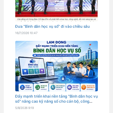
Đưa "Bình dân học vụ số" đi vào chiều sâu
16/7/2026 10:47
Đẩy mạnh triển khai nền tảng "Bình dân học vụ
số" nâng cao kỹ năng số cho cán bộ, công
chức, viên chức và người lao động
5/8/2026 9:19