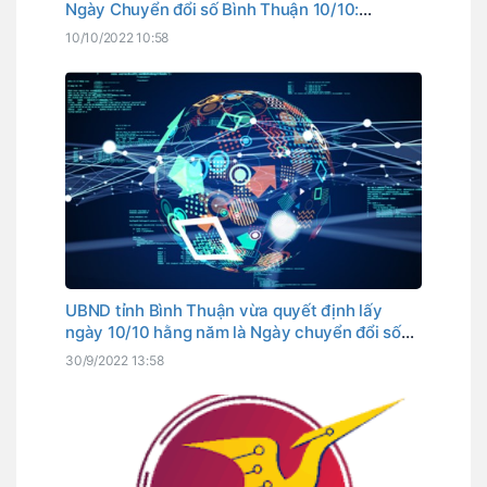
Ngày Chuyển đổi số Bình Thuận 10/10:
Chuyển đổi số vì cuộc sống tốt đẹp hơn!
10/10/2022 10:58
UBND tỉnh Bình Thuận vừa quyết định lấy
ngày 10/10 hằng năm là Ngày chuyển đổi số
tỉnh. Đây cũng là ngày Thủ tướng Chính phủ
30/9/2022 13:58
đã chọn là Ngày chuyển đổi số quốc gia.