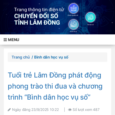
MENU
Trang chủ
/ Bình dân học vụ số
Tuổi trẻ Lâm Đồng phát động
phong trào thi đua và chương
trình “Bình dân học vụ số”
Ngày đăng
23/9/2025 10:22
|
Số lượt xem
487