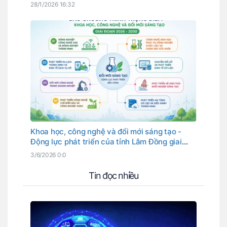
28/1/2026 16:32
Khoa học, công nghệ và đổi mới sáng tạo -
Động lực phát triển của tỉnh Lâm Đồng giai
đoạn 2026-2030
3/6/2026 0:0
Tin đọc nhiều