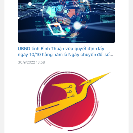
UBND tỉnh Bình Thuận vừa quyết định lấy
ngày 10/10 hằng năm là Ngày chuyển đổi số
tỉnh. Đây cũng là ngày Thủ tướng Chính phủ
30/9/2022 13:58
đã chọn là Ngày chuyển đổi số quốc gia.