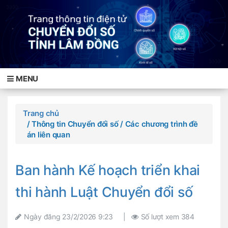
MENU
Trang chủ
/ Thông tin Chuyển đổi số
/ Các chương trình đề
án liên quan
Ban hành Kế hoạch triển khai
thi hành Luật Chuyển đổi số
Ngày đăng
23/2/2026 9:23
|
Số lượt xem
384