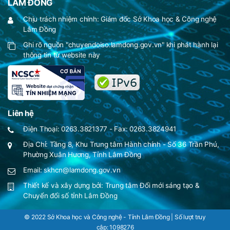
LÂM ĐỒNG
Chịu trách nhiệm chính: Giám đốc Sở Khoa học & Công nghệ
Lâm Đồng
Ghi rõ nguồn "chuyendoiso.lamdong.gov.vn" khi phát hành lại
thông tin từ website này
Liên hệ
Điện Thoại: 0263.3821377 - Fax: 0263.3824941
Địa Chỉ: Tầng 8, Khu Trung tâm Hành chính - Số 36 Trần Phú,
Phường Xuân Hương, Tỉnh Lâm Đồng
Email: skhcn@lamdong.gov.vn
Thiết kế và xây dựng bởi:
Trung tâm Đổi mới sáng tạo &
Chuyển đổi số tỉnh Lâm Đồng
© 2022 Sở Khoa học và Công nghệ - Tỉnh Lâm Đồng | Số lượt truy
cập:
1098276