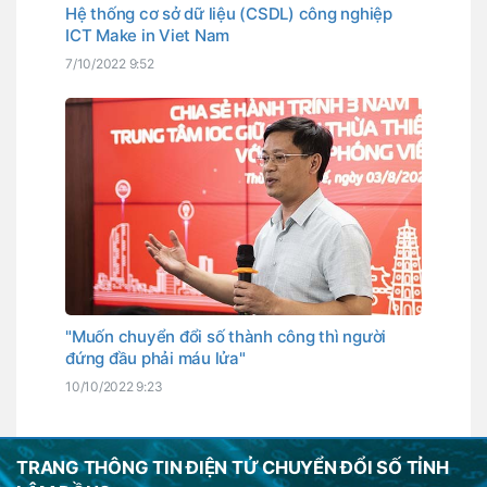
Hệ thống cơ sở dữ liệu (CSDL) công nghiệp
ICT Make in Viet Nam
7/10/2022 9:52
"Muốn chuyển đổi số thành công thì người
đứng đầu phải máu lửa"
10/10/2022 9:23
TRANG THÔNG TIN ĐIỆN TỬ CHUYỂN ĐỔI SỐ TỈNH