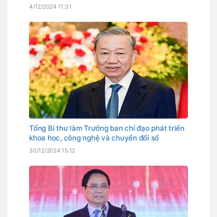
Council” Thuộc Dự Án Đào Tạo Cục An Toàn
4/12/2024 11:31
Thông Tin
Tổng Bí thư làm Trưởng ban chỉ đạo phát triển
khoa học, công nghệ và chuyển đổi số
30/12/2024 15:12