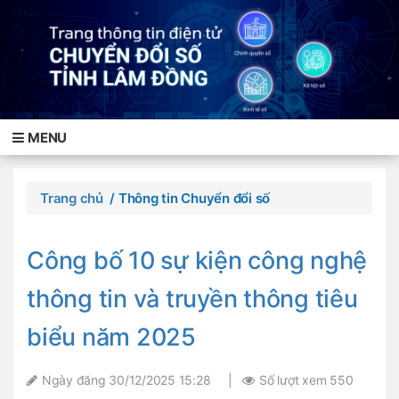
MENU
Trang chủ
/ Thông tin Chuyển đổi số
Công bố 10 sự kiện công nghệ
thông tin và truyền thông tiêu
biểu năm 2025
Ngày đăng
30/12/2025 15:28
|
Số lượt xem
550