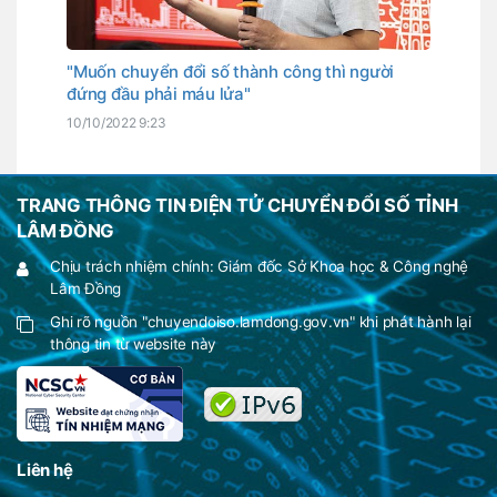
"Muốn chuyển đổi số thành công thì người
đứng đầu phải máu lửa"
10/10/2022 9:23
TRANG THÔNG TIN ĐIỆN TỬ CHUYỂN ĐỔI SỐ TỈNH
LÂM ĐỒNG
Chịu trách nhiệm chính: Giám đốc Sở Khoa học & Công nghệ
Lâm Đồng
Ghi rõ nguồn "chuyendoiso.lamdong.gov.vn" khi phát hành lại
thông tin từ website này
Liên hệ