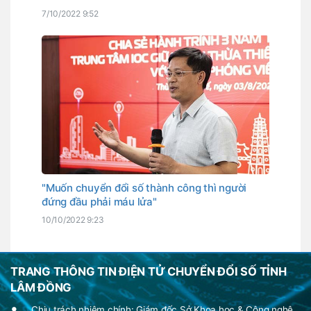
7/10/2022 9:52
"Muốn chuyển đổi số thành công thì người
đứng đầu phải máu lửa"
10/10/2022 9:23
TRANG THÔNG TIN ĐIỆN TỬ CHUYỂN ĐỔI SỐ TỈNH
LÂM ĐỒNG
Chịu trách nhiệm chính: Giám đốc Sở Khoa học & Công nghệ