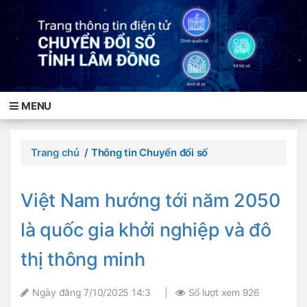
MENU
Trang chủ
/ Thông tin Chuyển đổi số
Việt Nam hướng tới năm 2050
là quốc gia khởi nghiệp và đô
thị thông minh
Ngày đăng
7/10/2025 14:3
|
Số lượt xem
926