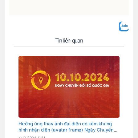
Tin liên quan
Hưởng ứng thay ảnh đại diện có kèm khung
hình nhận diện (avatar frame) Ngày Chuyển
đổi số quốc gia
4/10/2024 11:11