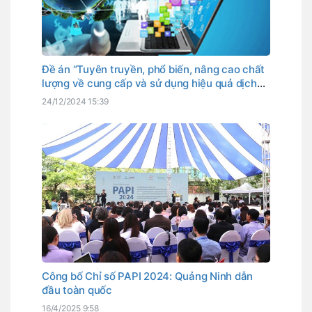
Đề án “Tuyên truyền, phổ biến, nâng cao chất
lượng về cung cấp và sử dụng hiệu quả dịch
vụ công trực tuyến đến năm 2025, định hướng
24/12/2024 15:39
đến năm 2030”
Công bố Chỉ số PAPI 2024: Quảng Ninh dẫn
đầu toàn quốc
16/4/2025 9:58