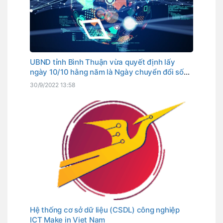
UBND tỉnh Bình Thuận vừa quyết định lấy
ngày 10/10 hằng năm là Ngày chuyển đổi số
tỉnh. Đây cũng là ngày Thủ tướng Chính phủ
30/9/2022 13:58
đã chọn là Ngày chuyển đổi số quốc gia.
Hệ thống cơ sở dữ liệu (CSDL) công nghiệp
ICT Make in Viet Nam