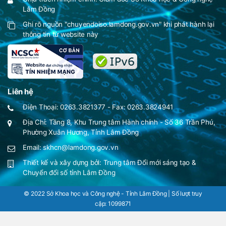
Lâm Đồng
Ghi rõ nguồn "chuyendoiso.lamdong.gov.vn" khi phát hành lại
thông tin từ website này
Liên hệ
Điện Thoại: 0263.3821377 - Fax: 0263.3824941
Địa Chỉ: Tầng 8, Khu Trung tâm Hành chính - Số 36 Trần Phú,
Phường Xuân Hương, Tỉnh Lâm Đồng
Email: skhcn@lamdong.gov.vn
Thiết kế và xây dựng bởi:
Trung tâm Đổi mới sáng tạo &
Chuyển đổi số tỉnh Lâm Đồng
© 2022 Sở Khoa học và Công nghệ - Tỉnh Lâm Đồng | Số lượt truy
cập:
1099871