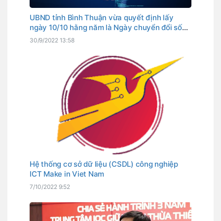
UBND tỉnh Bình Thuận vừa quyết định lấy
ngày 10/10 hằng năm là Ngày chuyển đổi số
tỉnh. Đây cũng là ngày Thủ tướng Chính phủ
30/9/2022 13:58
đã chọn là Ngày chuyển đổi số quốc gia.
Hệ thống cơ sở dữ liệu (CSDL) công nghiệp
ICT Make in Viet Nam
7/10/2022 9:52