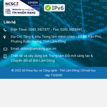
Liên hệ
Điện Thoại: 0263.3821377 - Fax: 0263.3824941
Địa Chỉ: Tầng 8, Khu Trung tâm Hành chính - Số 36 Trần Phú,
Phường Xuân Hương, Tỉnh Lâm Đồng
Email: skhcn@lamdong.gov.vn
Thiết kế và xây dựng bởi:
Trung tâm Đổi mới sáng tạo &
Chuyển đổi số tỉnh Lâm Đồng
© 2022 Sở Khoa học và Công nghệ - Tỉnh Lâm Đồng | Số lượt truy
cập:
1106362