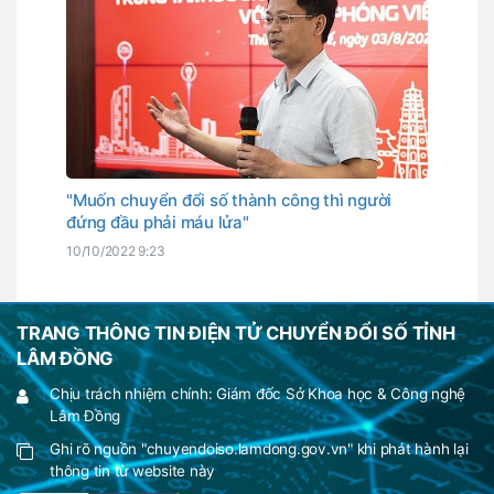
"Muốn chuyển đổi số thành công thì người
đứng đầu phải máu lửa"
10/10/2022 9:23
TRANG THÔNG TIN ĐIỆN TỬ CHUYỂN ĐỔI SỐ TỈNH
LÂM ĐỒNG
Chịu trách nhiệm chính: Giám đốc Sở Khoa học & Công nghệ
Lâm Đồng
Ghi rõ nguồn "chuyendoiso.lamdong.gov.vn" khi phát hành lại
thông tin từ website này