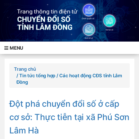
MENU
Trang chủ
/ Tin tức tổng hợp
/ Các hoạt động CĐS tỉnh Lâm
Đồng
Đột phá chuyển đổi số ở cấp
cơ sở: Thực tiễn tại xã Phú Sơn
Lâm Hà