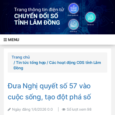
MENU
Trang chủ
/ Tin tức tổng hợp
/ Các hoạt động CĐS tỉnh Lâm
Đồng
Đưa Nghị quyết số 57 vào
cuộc sống, tạo đột phá số
Ngày đăng
1/6/2026 0:0
|
Số lượt xem
98