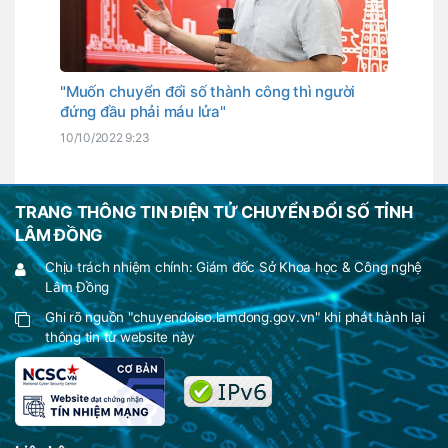
"Muốn chuyển đổi số thành công thì người
đứng đầu phải máu lửa"
10/10/2022 9:23
TRANG THÔNG TIN ĐIỆN TỬ CHUYỂN ĐỔI SỐ TỈNH
LÂM ĐỒNG
Chịu trách nhiệm chính: Giám đốc Sở Khoa học & Công nghệ
Lâm Đồng
Ghi rõ nguồn "chuyendoiso.lamdong.gov.vn" khi phát hành lại
thông tin từ website này