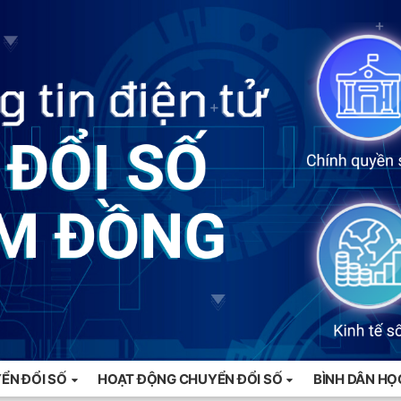
ỂN ĐỔI SỐ
HOẠT ĐỘNG CHUYỂN ĐỔI SỐ
BÌNH DÂN HỌ