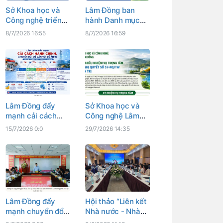
Sở Khoa học và
Lâm Đồng ban
Công nghệ triển
hành Danh mục
khai kế hoạch
dữ liệu chủ
8/7/2026 16:55
8/7/2026 16:59
chuyển đổi số
chuyên ngành, dữ
vùng đồng bào
liệu dùng chung
dân tộc thiểu số
và dữ liệu mở
Lâm Đồng đẩy
Sở Khoa học và
mạnh cải cách
Công nghệ Lâm
hành chính,
Đồng triển khai
15/7/2026 0:0
29/7/2026 14:35
chuyển đổi số gắn
nhiều nhiệm vụ
với Đề án 06
trọng tâm thực
hiện Nghị quyết
số 57-NQ/TW của
Bộ Chính trị
Lâm Đồng đẩy
Hội thảo “Liên kết
mạnh chuyển đổi
Nhà nước - Nhà
số ngành văn hóa,
trường - Doanh