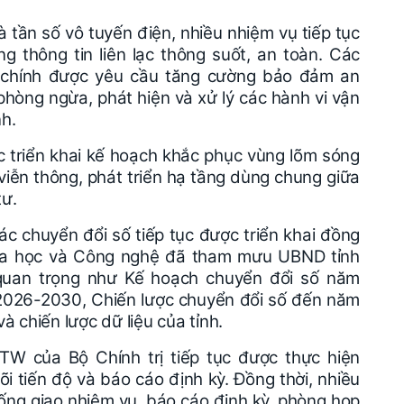
à tần số vô tuyến điện, nhiều nhiệm vụ tiếp tục
 thông tin liên lạc thông suốt, an toàn. Các
 chính được yêu cầu tăng cường bảo đảm an
phòng ngừa, phát hiện và xử lý các hành vi vận
h.
tục triển khai kế hoạch khắc phục vùng lõm sóng
viễn thông, phát triển hạ tầng dùng chung giữa
tư.
c chuyển đổi số tiếp tục được triển khai đồng
Khoa học và Công nghệ đã tham mưu UBND tỉnh
quan trọng như Kế hoạch chuyển đổi số năm
 2026-2030, Chiến lược chuyển đổi số đến năm
à chiến lược dữ liệu của tỉnh.
/TW của Bộ Chính trị tiếp tục được thực hiện
i tiến độ và báo cáo định kỳ. Đồng thời, nhiều
ống giao nhiệm vụ, báo cáo định kỳ, phòng họp