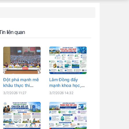
Tin liên quan
Đột phá mạnh mẽ
Lâm Đồng đẩy
khâu thực thi
mạnh khoa học,
trong triển khai
công nghệ và đổi
3/7/2026 11:27
3/7/2026 14:32
thực hiện Nghị
mới sáng tạo phục
quyết số 57
vụ phát triển kinh
tế - xã hội