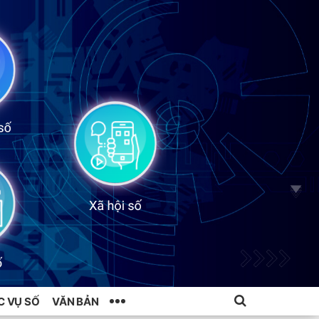
C VỤ SỐ
VĂN BẢN