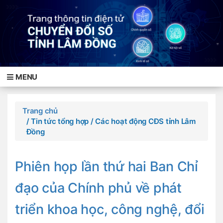
MENU
Trang chủ
/ Tin tức tổng hợp
/ Các hoạt động CĐS tỉnh Lâm
Đồng
Phiên họp lần thứ hai Ban Chỉ
đạo của Chính phủ về phát
triển khoa học, công nghệ, đổi