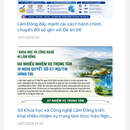
Lâm Đồng đẩy mạnh cải cách hành chính,
chuyển đổi số gắn với Đề án 06
15/7/2026 0:0
Sở Khoa học và Công nghệ Lâm Đồng triển
khai nhiều nhiệm vụ trọng tâm thực hiện Nghị
quyết số 57-NQ/TW của Bộ Chính trị
29/7/2026 14:35