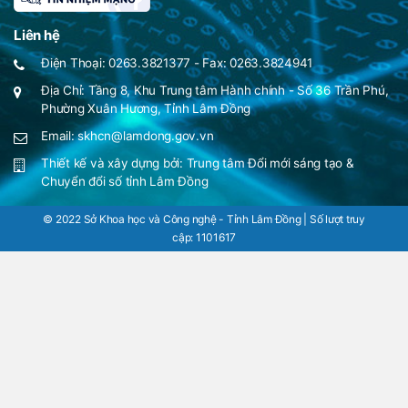
Liên hệ
Điện Thoại: 0263.3821377 - Fax: 0263.3824941
Địa Chỉ: Tầng 8, Khu Trung tâm Hành chính - Số 36 Trần Phú,
Phường Xuân Hương, Tỉnh Lâm Đồng
Email: skhcn@lamdong.gov.vn
Thiết kế và xây dựng bởi:
Trung tâm Đổi mới sáng tạo &
Chuyển đổi số tỉnh Lâm Đồng
© 2022 Sở Khoa học và Công nghệ - Tỉnh Lâm Đồng | Số lượt truy
cập:
1101617