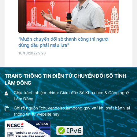
"Muốn chuyển đổi số thành công thì người
đứng đầu phải máu lửa"
10/10/2022 9:23
TRANG THÔNG TIN ĐIỆN TỬ CHUYỂN ĐỔI SỐ TỈNH
LÂM ĐỒNG
Chịu trách nhiệm chính: Giám đốc Sở Khoa học & Công nghệ
Lâm Đồng
Ghi rõ nguồn "chuyendoiso.lamdong.gov.vn" khi phát hành lại
thông tin từ website này