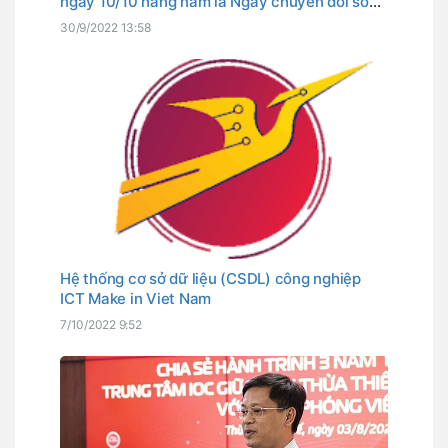
ngày 10/10 hằng năm là Ngày chuyển đổi số
tỉnh. Đây cũng là ngày Thủ tướng Chính phủ
30/9/2022 13:58
đã chọn là Ngày chuyển đổi số quốc gia.
Hệ thống cơ sở dữ liệu (CSDL) công nghiệp
ICT Make in Viet Nam
7/10/2022 9:52