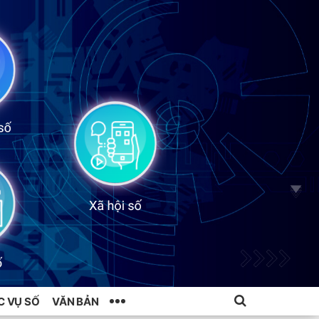
C VỤ SỐ
VĂN BẢN