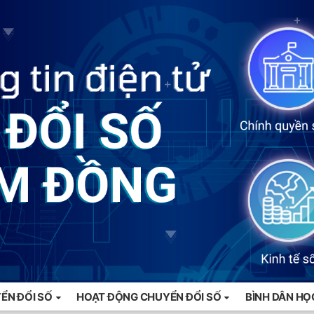
ỂN ĐỔI SỐ
HOẠT ĐỘNG CHUYỂN ĐỔI SỐ
BÌNH DÂN HỌ