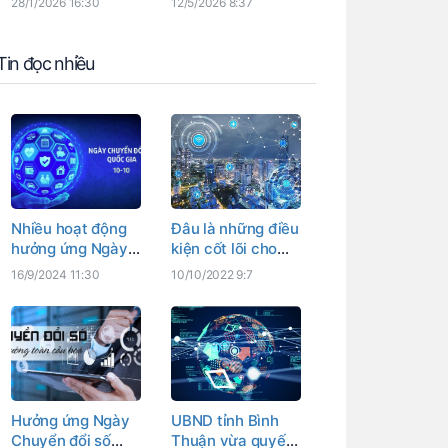
28/1/2026 16:30
12/5/2026 8:37
2030"
đoạn 2026-2030
Tin đọc nhiều
Nhiều hoạt động
Đâu là những điều
hưởng ứng Ngày
kiện cốt lõi cho
Chuyển đổi số
chiến lược chuyển
16/9/2024 11:30
10/10/2022 9:7
quốc gia, Ngày
đổi số quốc gia?
Chuyển đổi số
tỉnh Bình Thuận
Hưởng ứng Ngày
UBND tỉnh Bình
Chuyển đổi số
Thuận vừa quyết