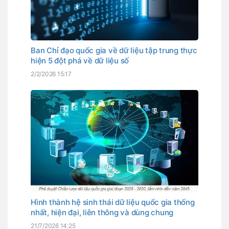
Ban Chỉ đạo quốc gia về dữ liệu tập trung thực
hiện 5 đột phá về dữ liệu số
2/2/2026 15:17
Hình thành hệ sinh thái dữ liệu quốc gia thống
nhất, hiện đại, liên thông và dùng chung
21/7/2026 14:25