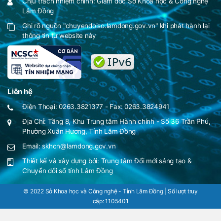
Chịu trách nhiệm chính: Giám đốc Sở Khoa học & Công nghệ
Lâm Đồng
Ghi rõ nguồn "chuyendoiso.lamdong.gov.vn" khi phát hành lại
thông tin từ website này
Liên hệ
Điện Thoại: 0263.3821377 - Fax: 0263.3824941
Địa Chỉ: Tầng 8, Khu Trung tâm Hành chính - Số 36 Trần Phú,
Phường Xuân Hương, Tỉnh Lâm Đồng
Email: skhcn@lamdong.gov.vn
Thiết kế và xây dựng bởi:
Trung tâm Đổi mới sáng tạo &
Chuyển đổi số tỉnh Lâm Đồng
© 2022 Sở Khoa học và Công nghệ - Tỉnh Lâm Đồng | Số lượt truy
cập:
1105401