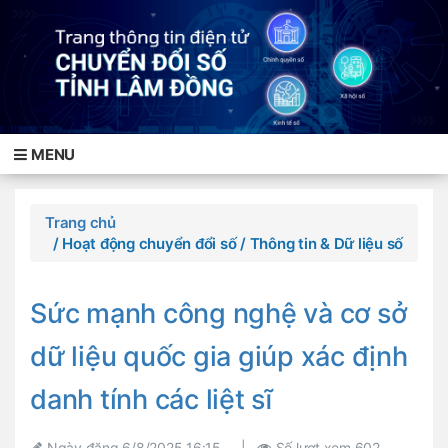
MENU
Trang chủ
/ Hoạt động chuyển đổi số
/ Thông tin & Dữ liệu số
Sức mạnh công nghệ và cơ sở
dữ liệu quốc gia giúp xác định
danh tính các liệt sĩ
Ngày đăng
6/8/2025 16:15
|
Số lượt xem
602