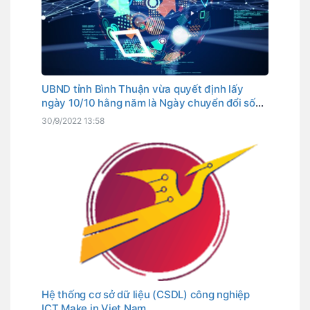
UBND tỉnh Bình Thuận vừa quyết định lấy
ngày 10/10 hằng năm là Ngày chuyển đổi số
tỉnh. Đây cũng là ngày Thủ tướng Chính phủ
30/9/2022 13:58
đã chọn là Ngày chuyển đổi số quốc gia.
Hệ thống cơ sở dữ liệu (CSDL) công nghiệp
ICT Make in Viet Nam