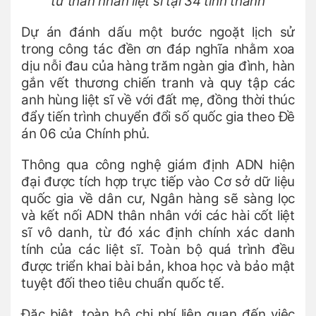
từ thân nhân liệt sĩ tại 34 tỉnh thành
Dự án đánh dấu một bước ngoặt lịch sử
trong công tác đền ơn đáp nghĩa nhằm xoa
dịu nỗi đau của hàng trăm ngàn gia đình, hàn
gắn vết thương chiến tranh và quy tập các
anh hùng liệt sĩ về với đất mẹ, đồng thời thúc
đẩy tiến trình chuyển đổi số quốc gia theo Đề
án 06 của Chính phủ.
Thông qua công nghệ giám định ADN hiện
đại được tích hợp trực tiếp vào Cơ sở dữ liệu
quốc gia về dân cư, Ngân hàng sẽ sàng lọc
và kết nối ADN thân nhân với các hài cốt liệt
sĩ vô danh, từ đó xác định chính xác danh
tính của các liệt sĩ. Toàn bộ quá trình đều
được triển khai bài bản, khoa học và bảo mật
tuyệt đối theo tiêu chuẩn quốc tế.
Đặc biệt, toàn bộ chi phí liên quan đến việc