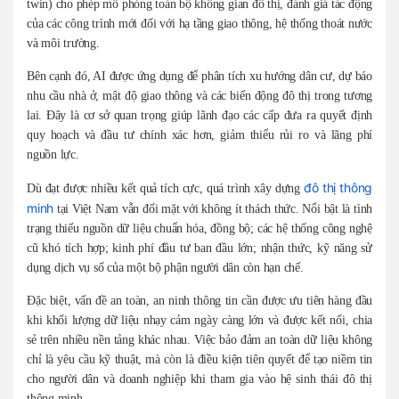
twin) cho phép mô phỏng toàn bộ không gian đô thị, đánh giá tác động
của các công trình mới đối với hạ tầng giao thông, hệ thống thoát nước
và môi trường.
Bên cạnh đó, AI được ứng dụng để phân tích xu hướng dân cư, dự báo
nhu cầu nhà ở, mật độ giao thông và các biến động đô thị trong tương
lai. Đây là cơ sở quan trọng giúp lãnh đạo các cấp đưa ra quyết định
quy hoạch và đầu tư chính xác hơn, giảm thiểu rủi ro và lãng phí
nguồn lực.
đô thị thông
Dù đạt được nhiều kết quả tích cực, quá trình xây dựng
minh
tại Việt Nam vẫn đối mặt với không ít thách thức. Nổi bật là tình
trạng thiếu nguồn dữ liệu chuẩn hóa, đồng bộ; các hệ thống công nghệ
cũ khó tích hợp; kinh phí đầu tư ban đầu lớn; nhận thức, kỹ năng sử
dụng dịch vụ số của một bộ phận người dân còn hạn chế.
Đặc biệt, vấn đề an toàn, an ninh thông tin cần được ưu tiên hàng đầu
khi khối lượng dữ liệu nhạy cảm ngày càng lớn và được kết nối, chia
sẻ trên nhiều nền tảng khác nhau. Việc bảo đảm an toàn dữ liệu không
chỉ là yêu cầu kỹ thuật, mà còn là điều kiện tiên quyết để tạo niềm tin
cho người dân và doanh nghiệp khi tham gia vào hệ sinh thái đô thị
thông minh.