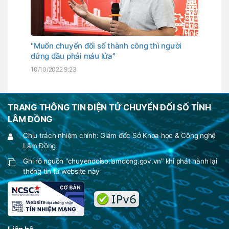
"Muốn chuyển đổi số thành công thì người
đứng đầu phải máu lửa"
10/10/2022 9:23
TRANG THÔNG TIN ĐIỆN TỬ CHUYỂN ĐỔI SỐ TỈNH
LÂM ĐỒNG
Chịu trách nhiệm chính: Giám đốc Sở Khoa học & Công nghệ
Lâm Đồng
Ghi rõ nguồn "chuyendoiso.lamdong.gov.vn" khi phát hành lại
thông tin từ website này