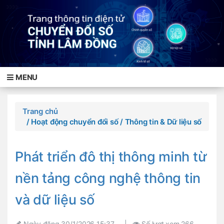
MENU
Trang chủ
/ Hoạt động chuyển đổi số
/ Thông tin & Dữ liệu số
Phát triển đô thị thông minh từ
nền tảng công nghệ thông tin
và dữ liệu số
Ngày đăng
30/1/2026 15:37
|
Số lượt xem
266