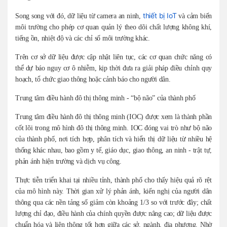
thiết bị IoT
Song song với đó, dữ liệu từ camera an ninh,
và cảm biến
môi trường cho phép cơ quan quản lý theo dõi chất lượng không khí,
tiếng ồn, nhiệt độ và các chỉ số môi trường khác.
Trên cơ sở dữ liệu được cập nhật liên tục, các cơ quan chức năng có
thể dự báo nguy cơ ô nhiễm, kịp thời đưa ra giải pháp điều chỉnh quy
hoạch, tổ chức giao thông hoặc cảnh báo cho người dân.
Trung tâm điều hành đô thị thông minh - “bộ não” của thành phố
Trung tâm điều hành đô thị thông minh (IOC) được xem là thành phần
cốt lõi trong mô hình đô thị thông minh. IOC đóng vai trò như bộ não
của thành phố, nơi tích hợp, phân tích và hiển thị dữ liệu từ nhiều hệ
thống khác nhau, bao gồm y tế, giáo dục, giao thông, an ninh - trật tự,
phản ánh hiện trường và dịch vụ công.
Thực tiễn triển khai tại nhiều tỉnh, thành phố cho thấy hiệu quả rõ rệt
của mô hình này. Thời gian xử lý phản ánh, kiến nghị của người dân
thông qua các nền tảng số giảm còn khoảng 1/3 so với trước đây; chất
lượng chỉ đạo, điều hành của chính quyền được nâng cao; dữ liệu được
chuẩn hóa và liên thông tốt hơn giữa các sở, ngành, địa phương. Nhờ