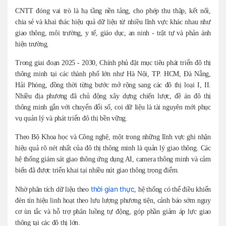
CNTT đóng vai trò là hạ tầng nền tảng, cho phép thu thập, kết nối,
chia sẻ và khai thác hiệu quả dữ liệu từ nhiều lĩnh vực khác nhau như
giao thông, môi trường, y tế, giáo dục, an ninh - trật tự và phản ánh
hiện trường.
Trong giai đoạn 2025 - 2030, Chính phủ đặt mục tiêu phát triển đô thị
thông minh tại các thành phố lớn như Hà Nội, TP. HCM, Đà Nẵng,
Hải Phòng, đồng thời từng bước mở rộng sang các đô thị loại I, II.
Nhiều địa phương đã chủ động xây dựng chiến lược, đề án đô thị
thông minh gắn với chuyển đổi số, coi dữ liệu là tài nguyên mới phục
vụ quản lý và phát triển đô thị bền vững.
Theo Bộ Khoa học và Công nghệ, một trong những lĩnh vực ghi nhận
hiệu quả rõ nét nhất của đô thị thông minh là quản lý giao thông. Các
hệ thống giám sát giao thông ứng dụng AI, camera thông minh và cảm
biến đã được triển khai tại nhiều nút giao thông trọng điểm.
thời gian thực
Nhờ phân tích dữ liệu theo
, hệ thống có thể điều khiển
đèn tín hiệu linh hoạt theo lưu lượng phương tiện, cảnh báo sớm nguy
cơ ùn tắc và hỗ trợ phân luồng tự động, góp phần giảm áp lực giao
thông tại các đô thị lớn.