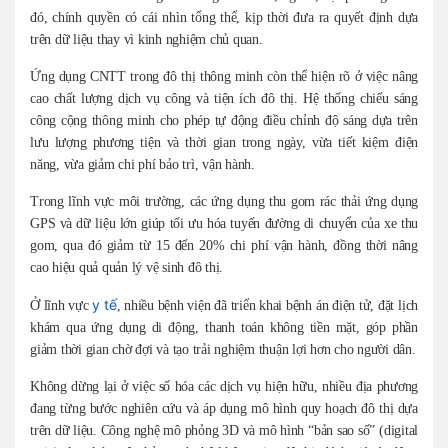
đó, chính quyền có cái nhìn tổng thể, kịp thời đưa ra quyết định dựa
trên dữ liệu thay vì kinh nghiệm chủ quan.
Ứng dụng CNTT trong đô thị thông minh còn thể hiện rõ ở việc nâng
cao chất lượng dịch vụ công và tiện ích đô thị. Hệ thống chiếu sáng
công cộng thông minh cho phép tự động điều chỉnh độ sáng dựa trên
lưu lượng phương tiện và thời gian trong ngày, vừa tiết kiệm điện
năng, vừa giảm chi phí bảo trì, vận hành.
Trong lĩnh vực môi trường, các ứng dụng thu gom rác thải ứng dụng
GPS và dữ liệu lớn giúp tối ưu hóa tuyến đường di chuyển của xe thu
gom, qua đó giảm từ 15 đến 20% chi phí vận hành, đồng thời nâng
cao hiệu quả quản lý vệ sinh đô thị.
y tế
Ở lĩnh vực
, nhiều bệnh viện đã triển khai bệnh án điện tử, đặt lịch
khám qua ứng dụng di động, thanh toán không tiền mặt, góp phần
giảm thời gian chờ đợi và tạo trải nghiệm thuận lợi hơn cho người dân.
Không dừng lại ở việc số hóa các dịch vụ hiện hữu, nhiều địa phương
đang từng bước nghiên cứu và áp dụng mô hình quy hoạch đô thị dựa
trên dữ liệu. Công nghệ mô phỏng 3D và mô hình “bản sao số” (digital