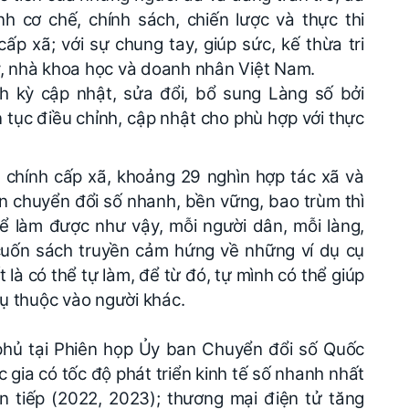
h cơ chế, chính sách, chiến lược và thực thi
ấp xã; với sự chung tay, giúp sức, kế thừa tri
ý, nhà khoa học và doanh nhân Việt Nam.
h kỳ cập nhật, sửa đổi, bổ sung Làng số bởi
ên tục điều chỉnh, cập nhật cho phù hợp với thực
 chính cấp xã, khoảng 29 nghìn hợp tác xã và
ốn chuyển đổi số nhanh, bền vững, bao trùm thì
ể làm được như vậy, mỗi người dân, mỗi làng,
cuốn sách truyền cảm hứng về những ví dụ cụ
 là có thể tự làm, để từ đó, tự mình có thể giúp
ụ thuộc vào người khác.
phủ tại Phiên họp Ủy ban Chuyển đổi số Quốc
 gia có tốc độ phát triển kinh tế số nhanh nhất
 tiếp (2022, 2023); thương mại điện tử tăng