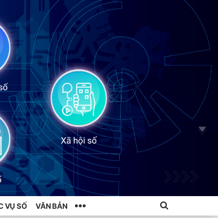
C VỤ SỐ
VĂN BẢN