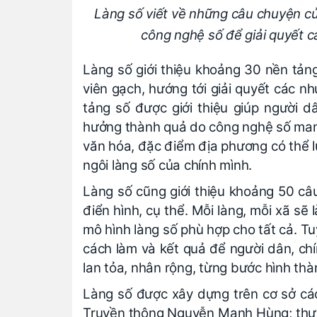
Làng số viết về những câu chuyện c
công nghệ số để giải quyết 
Làng số giới thiệu khoảng 30 nền tản
viên gạch, hướng tới giải quyết các n
tảng số được giới thiệu giúp người dâ
hưởng thành quả do công nghệ số mang l
văn hóa, đặc điểm địa phương có thể 
ngôi làng số của chính mình.
Làng số cũng giới thiệu khoảng 50 câ
điển hình, cụ thể. Mỗi làng, mỗi xã sẽ
mô hình làng số phù hợp cho tất cả. Tu
cách làm và kết quả để người dân, ch
lan tỏa, nhân rộng, từng bước hình thà
Làng số được xây dựng trên cơ sở các
Truyền thông Nguyễn Mạnh Hùng; thực 