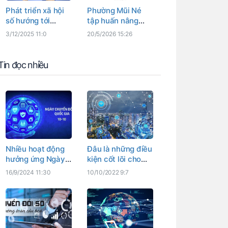
Phát triển xã hội
Phường Mũi Né
số hướng tới
tập huấn nâng
người dân và
cao năng lực
3/12/2025 11:0
20/5/2026 15:26
doanh nghiệp
chuyển đổi số cho
Tổ công nghệ số
cộng đồng
Tin đọc nhiều
Nhiều hoạt động
Đâu là những điều
hưởng ứng Ngày
kiện cốt lõi cho
Chuyển đổi số
chiến lược chuyển
16/9/2024 11:30
10/10/2022 9:7
quốc gia, Ngày
đổi số quốc gia?
Chuyển đổi số
tỉnh Bình Thuận