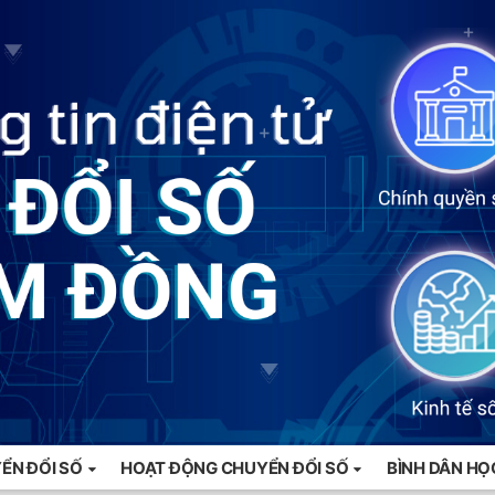
ỂN ĐỔI SỐ
HOẠT ĐỘNG CHUYỂN ĐỔI SỐ
BÌNH DÂN HỌ