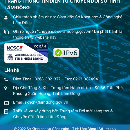
TRANG THÔNG TIN ĐIỆN TỬ CHUYỂN ĐỔI SỐ TỈNH
LÂM ĐỒNG
Chịu trách nhiệm chính: Giám đốc Sở Khoa học & Công nghệ
Lâm Đồng
Ghi rõ nguồn "chuyendoiso.lamdong.gov.vn" khi phát hành lại
thông tin từ website này
Liên hệ
Điện Thoại: 0263.3821377 - Fax: 0263.3824941
Địa Chỉ: Tầng 8, Khu Trung tâm Hành chính - Số 36 Trần Phú,
Phường Xuân Hương, Tỉnh Lâm Đồng
Email: skhcn@lamdong.gov.vn
Thiết kế và xây dựng bởi:
Trung tâm Đổi mới sáng tạo &
Chuyển đổi số tỉnh Lâm Đồng
© 2022 Sở Khoa học và Công nghệ - Tỉnh Lâm Đồng | Số lượt truy