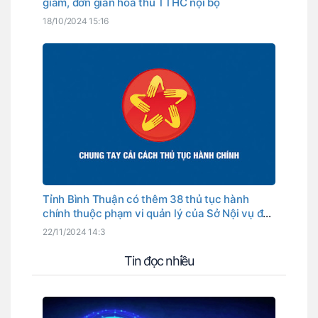
giảm, đơn giản hóa thủ TTHC nội bộ
18/10/2024 15:16
Tỉnh Bình Thuận có thêm 38 thủ tục hành
chính thuộc phạm vi quản lý của Sở Nội vụ đủ
điều kiện thực hiện dịch vụ công trực tuyến
22/11/2024 14:3
toàn trình trong năm 2024
Tin đọc nhiều