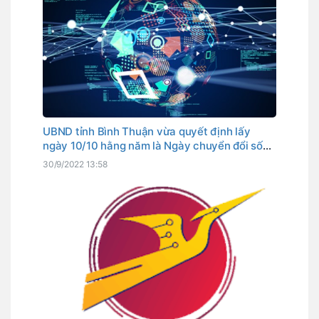
UBND tỉnh Bình Thuận vừa quyết định lấy
ngày 10/10 hằng năm là Ngày chuyển đổi số
tỉnh. Đây cũng là ngày Thủ tướng Chính phủ
30/9/2022 13:58
đã chọn là Ngày chuyển đổi số quốc gia.