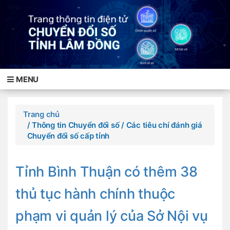
MENU
Trang chủ
/ Thông tin Chuyển đổi số
/ Các tiêu chí đánh giá
Chuyển đổi số cấp tỉnh
Tỉnh Bình Thuận có thêm 38
thủ tục hành chính thuộc
phạm vi quản lý của Sở Nội vụ