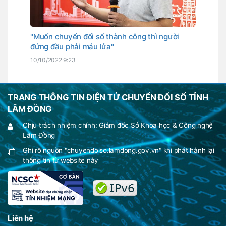
"Muốn chuyển đổi số thành công thì người
đứng đầu phải máu lửa"
10/10/2022 9:23
TRANG THÔNG TIN ĐIỆN TỬ CHUYỂN ĐỔI SỐ TỈNH
LÂM ĐỒNG
Chịu trách nhiệm chính: Giám đốc Sở Khoa học & Công nghệ
Lâm Đồng
Ghi rõ nguồn "chuyendoiso.lamdong.gov.vn" khi phát hành lại
thông tin từ website này
Liên hệ