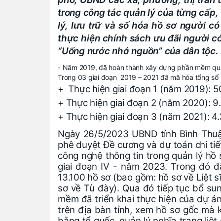
trong công tác quản lý của từng cấp, 
lý, lưu trữ và số hóa hồ sơ người có
thực hiện chính sách ưu đãi người c
“Uống nước nhớ nguồn” của dân tộc.
- Năm 2019, đã hoàn thành xây dựng phần mềm quản 
Trong 03 giai đoạn 2019 – 2021 đã mã hóa tổng số 1
+ Thực hiện giai đoạn 1 (năm 2019): 5
+ Thực hiện giai đoạn 2 (năm 2020): 9.
+ Thực hiện giai đoạn 3 (năm 2021): 4.
Ngày 26/5/2023 UBND tỉnh Bình Thu
phê duyệt Đề cương và dự toán chi tiết
công nghệ thông tin trong quản lý hồ 
giai đoạn IV - năm 2023. Trong đó đã m
13.100 hồ sơ (bao gồm: hồ sơ về Liệt s
sơ về Tù đày). Qua đó tiếp tục bổ su
mềm đã triển khai thực hiện của dự a
trên địa bàn tỉnh, xem hồ sơ gốc mà k
bằng tổ quốc, quản lý nghĩa trang liệt 