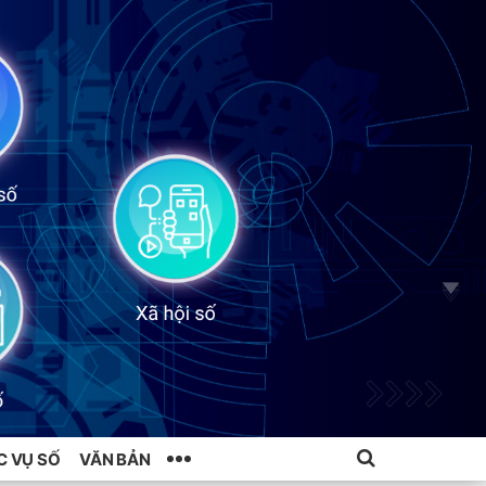
C VỤ SỐ
VĂN BẢN