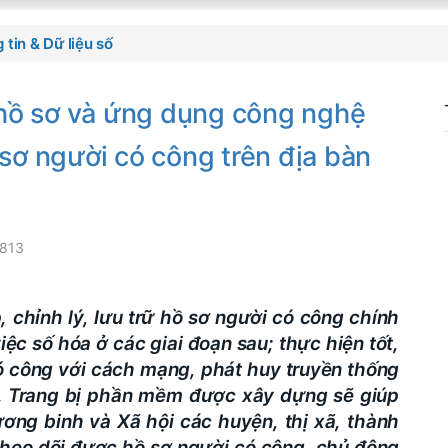
 tin & Dữ liệu số
ữ hồ sơ và ứng dụng công nghệ
 sơ người có công trên địa bàn
813
, chỉnh lý, lưu trữ hồ sơ người có công chính
ệc số hóa ở các giai đoạn sau; thực hiện tốt,
ó công với cách mạng, phát huy truyền thống
. Trang bị phần mềm được xây dựng sẽ giúp
ơng binh và Xã hội các huyện, thị xã, thành
theo dõi được hồ sơ người có công, chủ động