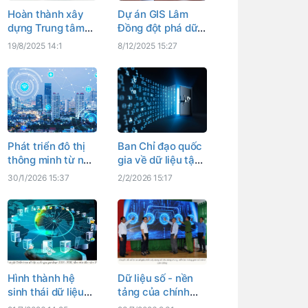
Hoàn thành xây
Dự án GIS Lâm
dựng Trung tâm
Đồng đột phá dữ
dữ liệu quốc gia
liệu số
19/8/2025 14:1
8/12/2025 15:27
số 1 vào cuối
2025
Phát triển đô thị
Ban Chỉ đạo quốc
thông minh từ nền
gia về dữ liệu tập
tảng công nghệ
trung thực hiện 5
30/1/2026 15:37
2/2/2026 15:17
thông tin và dữ
đột phá về dữ liệu
liệu số
số
Hình thành hệ
Dữ liệu số - nền
sinh thái dữ liệu
tảng của chính
quốc gia thống
quyền số