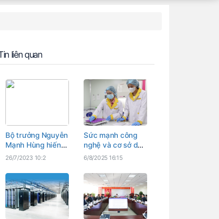
Tin liên quan
Bộ trưởng Nguyễn
Sức mạnh công
Mạnh Hùng hiến
nghệ và cơ sở dữ
kế phát triển vùng
liệu quốc gia giúp
26/7/2023 10:2
6/8/2025 16:15
Đông Nam Bộ
xác định danh tính
các liệt sĩ