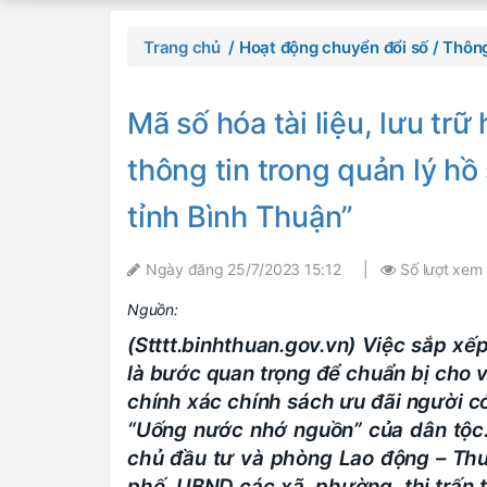
Trang chủ
/ Hoạt động chuyển đổi số
/ Thông
Mã số hóa tài liệu, lưu tr
thông tin trong quản lý hồ
tỉnh Bình Thuận” ​
Ngày đăng
25/7/2023 15:12
|
Số lượt xem
Nguồn:
(Stttt.binhthuan.gov.vn) Việc sắp xếp
là bước quan trọng để chuẩn bị cho vi
chính xác chính sách ưu đãi người c
“Uống nước nhớ nguồn” của dân tộc
chủ đầu tư và phòng Lao động – Thư
phố, UBND các xã, phường, thị trấn 