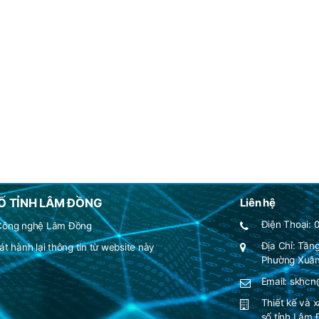
Ố TỈNH LÂM ĐỒNG
Liên hệ
Điện Thoại: 
 Công nghệ Lâm Đồng
Địa Chỉ: Tần
t hành lại thông tin từ website này
Phường Xuân
Email: skhc
Thiết kế và 
số tỉnh Lâm