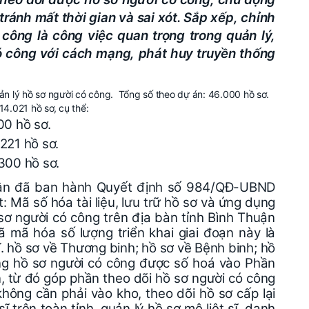
tránh mất thời gian và sai xót. Sắp xếp, chỉnh
 công là công việc quan trọng trong quản lý,
ó công với cách mạng, phát huy truyền thống
lý hồ sơ người có công. Tổng số theo dự án: 46.000 hồ sơ.
4.021 hồ sơ, cụ thể:
00 hồ sơ.
221 hồ sơ.
300 hồ sơ.
ận đã ban hành Quyết định số 984/QĐ-UBND
: Mã số hóa tài liệu, lưu trữ hồ sơ và ứng dụng
sơ người có công trên địa bàn tỉnh Bình Thuận
ã hóa số lượng triển khai giai đoạn này là
ĩ. hồ sơ về Thương binh; hồ sơ về Bệnh binh; hồ
ng hồ sơ người có công được số hoá vào Phần
́n, từ đó góp phần theo dõi hồ sơ người có công
hông cần phải vào kho, theo dõi hồ sơ cấp lại
sĩ trên toàn tỉnh, quản lý hồ sơ mộ liệt sĩ, danh