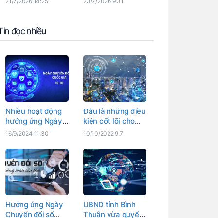
21/7/2026 14:25
23/7/2026 9:31
nhất, hiện đại, liên
thông và dùng
chung
Tin đọc nhiều
Nhiều hoạt động
Đâu là những điều
hưởng ứng Ngày
kiện cốt lõi cho
Chuyển đổi số
chiến lược chuyển
16/9/2024 11:30
10/10/2022 9:7
quốc gia, Ngày
đổi số quốc gia?
Chuyển đổi số
tỉnh Bình Thuận
Hưởng ứng Ngày
UBND tỉnh Bình
Chuyển đổi số
Thuận vừa quyết