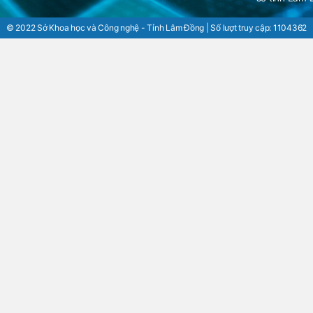
© 2022 Sở Khoa học và Công nghệ - Tỉnh Lâm Đồng | Số lượt truy cập:
1104362