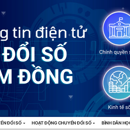
ỂN ĐỔI SỐ
HOẠT ĐỘNG CHUYỂN ĐỔI SỐ
BÌNH DÂN HỌ