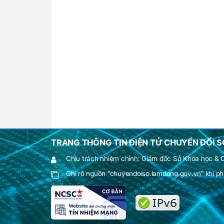
TRANG THÔNG TIN ĐIỆN TỬ CHUYỂN ĐỔI S
Chịu trách nhiệm chính: Giám đốc Sở Khoa học &
Ghi rõ nguồn "chuyendoiso.lamdong.gov.vn" khi phá