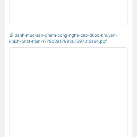
📄 danh-muc-san-pham-cong-nghe-cao-duoc-khuyen-
khich-phat-trien-17790291799361597012164.pdf