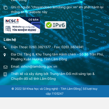
Ghi rõ nguồn "chuyendoiso.lamdong.gov.vn" khi phát hành lại
thông tin từ website này
Liên hệ
Điện Thoại: 0263.3821377 - Fax: 0263.3824941
Địa Chỉ: Tầng 8, Khu Trung tâm Hành chính - Số 36 Trần Phú,
Phường Xuân Hương, Tỉnh Lâm Đồng
Email: skhcn@lamdong.gov.vn
Thiết kế và xây dựng bởi:
Trung tâm Đổi mới sáng tạo &
Chuyển đổi số tỉnh Lâm Đồng
© 2022 Sở Khoa học và Công nghệ - Tỉnh Lâm Đồng | Số lượt truy
cập:
1105247