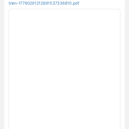
trien-17790291212891537336810.pdf