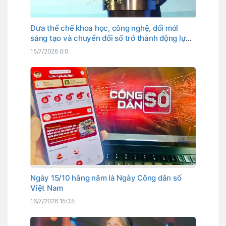
Đưa thể chế khoa học, công nghệ, đổi mới
sáng tạo và chuyển đổi số trở thành động lực
phát triển
15/7/2026 0:0
Ngày 15/10 hằng năm là Ngày Công dân số
Việt Nam
16/7/2026 15:35