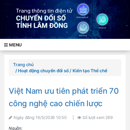
MENU
Trang chủ
/ Hoạt động chuyển đổi số
/ Kiến tạo Thể chế
Việt Nam ưu tiên phát triển 70
công nghệ cao chiến lược
Ngày đăng
19/5/2026 10:50
|
Số lượt xem
269
Nguồn: