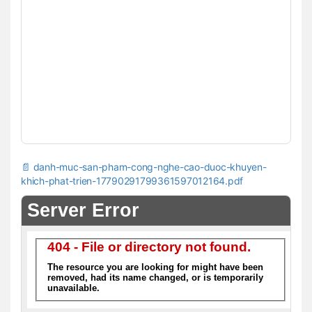
📄 danh-muc-san-pham-cong-nghe-cao-duoc-khuyen-
khich-phat-trien-17790291799361597012164.pdf