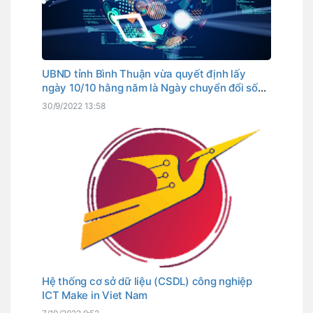
UBND tỉnh Bình Thuận vừa quyết định lấy
ngày 10/10 hằng năm là Ngày chuyển đổi số
tỉnh. Đây cũng là ngày Thủ tướng Chính phủ
30/9/2022 13:58
đã chọn là Ngày chuyển đổi số quốc gia.
Hệ thống cơ sở dữ liệu (CSDL) công nghiệp
ICT Make in Viet Nam