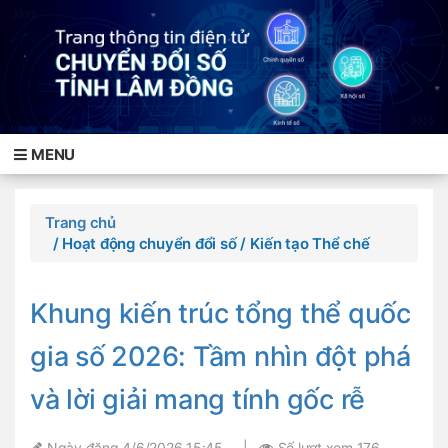
MENU
Trang chủ
/ Hoạt động chuyển đổi số
/ Kiến tạo Thể chế
Khung kiến trúc tổng thể quốc
gia số 2026: Tầm nhìn đột phá
và lời giải mang tính gốc rễ
Ngày đăng
4/6/2026 15:45
|
Số lượt xem
176