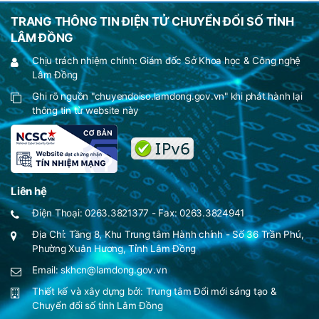
TRANG THÔNG TIN ĐIỆN TỬ CHUYỂN ĐỔI SỐ TỈNH
LÂM ĐỒNG
Chịu trách nhiệm chính: Giám đốc Sở Khoa học & Công nghệ
Lâm Đồng
Ghi rõ nguồn "chuyendoiso.lamdong.gov.vn" khi phát hành lại
thông tin từ website này
Liên hệ
Điện Thoại: 0263.3821377 - Fax: 0263.3824941
Địa Chỉ: Tầng 8, Khu Trung tâm Hành chính - Số 36 Trần Phú,
Phường Xuân Hương, Tỉnh Lâm Đồng
Email: skhcn@lamdong.gov.vn
Thiết kế và xây dựng bởi:
Trung tâm Đổi mới sáng tạo &
Chuyển đổi số tỉnh Lâm Đồng