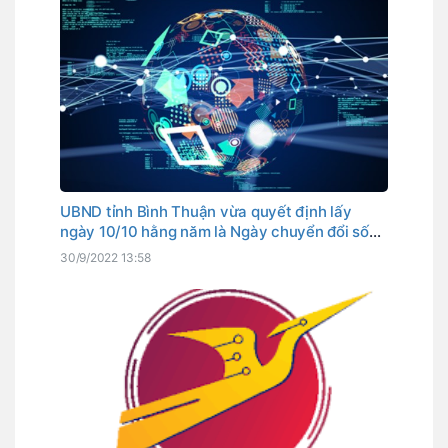
UBND tỉnh Bình Thuận vừa quyết định lấy
ngày 10/10 hằng năm là Ngày chuyển đổi số
tỉnh. Đây cũng là ngày Thủ tướng Chính phủ
30/9/2022 13:58
đã chọn là Ngày chuyển đổi số quốc gia.