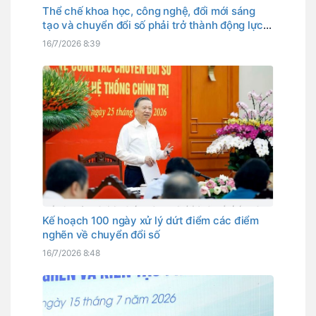
Thể chế khoa học, công nghệ, đổi mới sáng
tạo và chuyển đổi số phải trở thành động lực
phát triển
16/7/2026 8:39
Kế hoạch 100 ngày xử lý dứt điểm các điểm
nghẽn về chuyển đổi số
16/7/2026 8:48